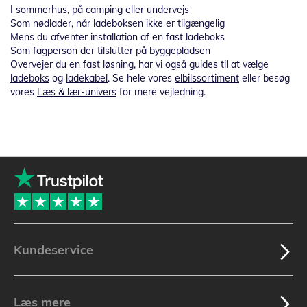
I sommerhus, på camping eller undervejs
Som nødlader, når ladeboksen ikke er tilgængelig
Mens du afventer installation af en fast ladeboks
Som fagperson der tilslutter på byggepladsen
Overvejer du en fast løsning, har vi også guides til at vælge
ladeboks
og
ladekabel
. Se hele vores
elbilssortiment
eller besøg
vores
Læs & lær-univers
for mere vejledning.
Kundeservice
Læs mere