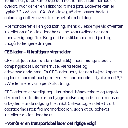
kommer af, at du kan bruge den hos familie, i sommerhus eller
overalt, hvor der er en stikkontakt med jord. Ladeeffekten er
typisk 2,3 kW (ca. 10A på én fase), så den passer bedst til
opladning natten over eller i løbet af en hel dag.
Mormorladeren er en god løsning, mens du eksempelvis afventer
installation af en fast ladeboks – og som nødlader er den
uundværlig bagefter. Brug altid en stikkontakt med jord, og
undgå forlængerledninger.
CEE-lader – til kraftigere strømkilder
CEE-stik (det røde runde industristik) findes mange steder:
campingpladser, sommerhuse, værksteder og
erhvervsejendomme. En CEE-lader udnytter den højere kapacitet
og lader markant hurtigere end en mormorlader – typisk med 3,7
kW eller mere via Type 2-tilslutning.
CEE-laderen er særligt populær blandt håndværkere og fagfolk,
der kan tilslutte direkte på byggepladsen og lade bilen, mens de
arbejder. Har du adgang til et rødt CEE-udtag, er det et klart
opgraderingsstep fra mormorladeren, uden at du behøver
installere en fast ladeboks.
Hvornår er en transportabel lader det rigtige valg?