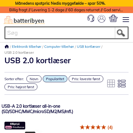
Månedens spotpris: Nedis myggefælde – spar 50%.
Billig fragt // Levering 1-2 dage // 60 dages returret // God service med garanti
Min indkøbs
Elektronik tilbehør
Computer tilbehør
USB kortlæser
USB 2.0 kortlæser
USB 2.0 kortlæser
Sorter efter:
Navn
Popularitet
Pris: laveste først
Pris: højest først
USB-A 2.0 kortlæser all-in-one
(SD/SDHC/MMC/microSD/M2/MS/mfl.)
(4)