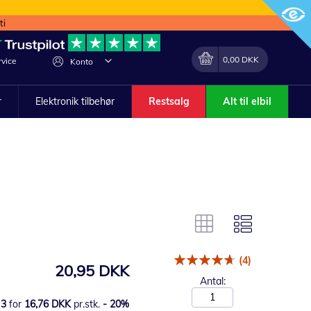
ti
Min indkøbskurv
Lave
0,00 DKK
vice
Konto
om
r
Elektronik tilbehør
Restsalg
Alt til elbil
(4)
20,95 DKK
Antal:
3
for
16,76 DKK
pr.stk.
-
20
%