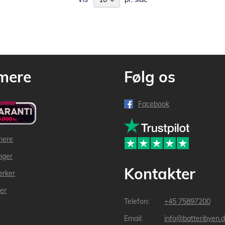
mere
Følg os
Facebook
mere
inger
Kontakter
ærker
der
+45 75897200
info@batteribyen.d