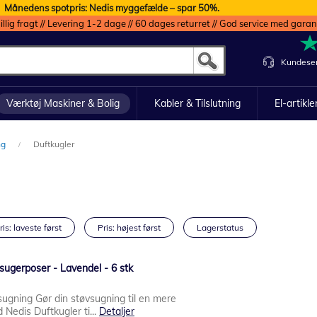
Månedens spotpris: Nedis myggefælde – spar 50%.
illig fragt // Levering 1-2 dage // 60 dages returret // God service med garan
Kundeser
Værktøj Maskiner & Bolig
Kabler & Tilslutning
El-artikle
ng
Duftkugler
ris: laveste først
Pris: højest først
Lagerstatus
vsugerposer - Lavendel - 6 stk
sugning Gør din støvsugning til en mere
Nedis Duftkugler ti...
Detaljer