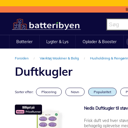
B
Skip
to
Content
Batterier
Lygter & Lys
Oplader & Booster
Forsiden
Værktøj Maskiner & Bolig
Husholdning & Rengøri
Duftkugler
Sorter efter:
Placering
Navn
Popularitet
P
Nedis Duftkugler til stø
Frisk duft ved hver støv
behagelig oplevelse med 