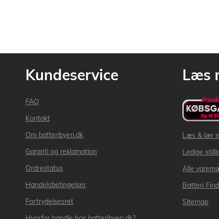
Kundeservice
Læs 
FAQ
Kontakt
Om batteribyen.dk
Læs & lær 
Garanti og reklamation
Ledige still
Ordrestatus
Alle varem
Handelsbetingelser
Batteri Fin
Fortrydelsesret
Sitemap
Hvorfor handle hos batteribyen.dk?