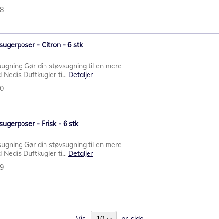
98
vsugerposer - Citron - 6 stk
sugning Gør din støvsugning til en mere
Nedis Duftkugler ti...
Detaljer
00
sugerposer - Frisk - 6 stk
sugning Gør din støvsugning til en mere
Nedis Duftkugler ti...
Detaljer
99
Vis
pr. side