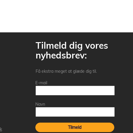
Tilmeld dig vores
nyhedsbrev:
Få ekstra meget at glæde dig til.
E-mail
Navn
Tilmeld
k