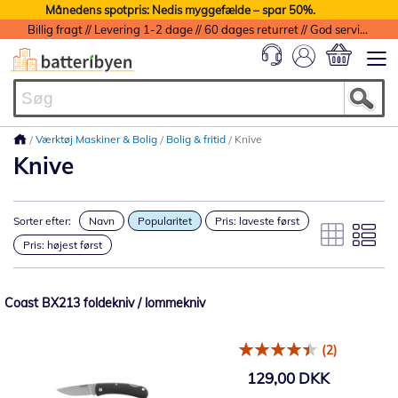
Månedens spotpris: Nedis myggefælde – spar 50%.
Billig fragt // Levering 1-2 dage // 60 dages returret // God service med garanti
Min indkøbs
Værktøj Maskiner & Bolig
Bolig & fritid
Knive
Knive
Sorter efter:
Navn
Popularitet
Pris: laveste først
Pris: højest først
Coast BX213 foldekniv / lommekniv
(2)
129,00 DKK