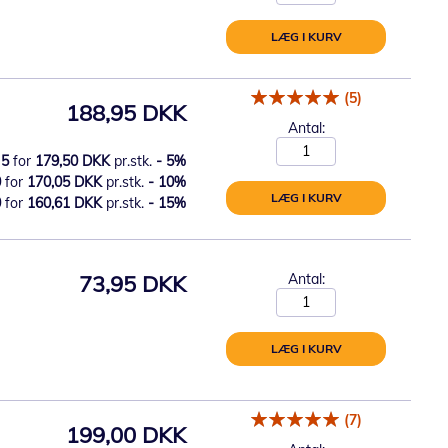
LÆG I KURV
(5)
188,95 DKK
Antal:
5
for
179,50 DKK
pr.stk.
-
5
%
0
for
170,05 DKK
pr.stk.
-
10
%
LÆG I KURV
0
for
160,61 DKK
pr.stk.
-
15
%
73,95 DKK
Antal:
LÆG I KURV
(7)
199,00 DKK