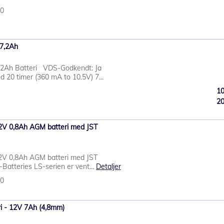
80
7,2Ah
2Ah Batteri VDS-Godkendt: Ja
d 20 timer (360 mA to 10.5V) 7...
1
2
2V 0,8Ah AGM batteri med JST
2V 0,8Ah AGM batteri med JST
atteries LS-serien er vent...
Detaljer
40
i - 12V 7Ah (4,8mm)