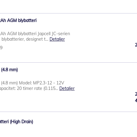
2Ah AGM blybatteri
2Ah AGM blybatteri Japcell JC-serien
lybatterier, designet t...
Detaljer
49
 (4.8 mm)
 (4.8 mm) Model: MP2.3-12 - 12V
pacitet: 20 timer rate (0.115...
Detaljer
eri (High Drain)