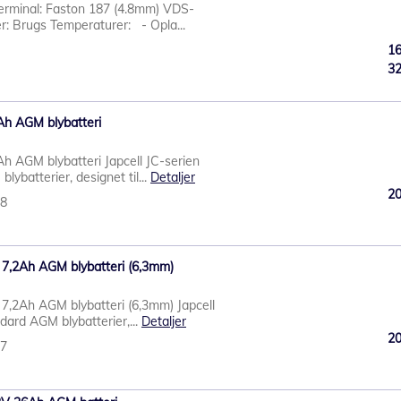
erminal: Faston 187 (4.8mm) VDS-
: Brugs Temperaturer: - Opla...
1
3
Ah AGM blybatteri
h AGM blybatteri Japcell JC-serien
lybatterier, designet til...
Detaljer
2
58
 7,2Ah AGM blybatteri (6,3mm)
 7,2Ah AGM blybatteri (6,3mm) Japcell
dard AGM blybatterier,...
Detaljer
2
67