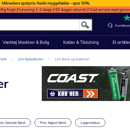
Månedens spotpris: Nedis myggefælde – spar 50%.
illig fragt // Levering 1-2 dage // 60 dages returret // God service med garan
Kundeser
Værktøj Maskiner & Bolig
Kabler & Tilslutning
El-artikle
 Volt
12V blybatterier
12V Back-up batterier
er
ris: laveste først
Pris: højest først
Lagerstatus