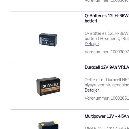
Varenummer: 1000309
Q-Batteries 12LH-36W
batteri
Q-Batteries 12LH-36W
batteri LH-serien Q-Batt
Detaljer
Varenummer: 1000309
Duracell 12V 9Ah VRLA 
Dette er et Duracell N
blysyrekemisk, genopladel
Detaljer
Varenummer: 1000265
Multipower 12V - 4.5Ah
MP4.5-12- 12V 4,5Ah Ba