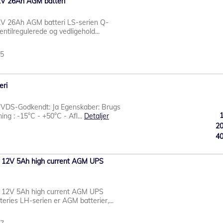
2V 26Ah AGM batteri
2V 26Ah AGM batteri LS-serien Q-
entilregulerede og vedligehold...
55
eri
 VDS-Godkendt: Ja Egenskaber: Brugs
ng : -15°C - +50°C - Afl...
Detaljer
2
4
 12V 5Ah high current AGM UPS
 12V 5Ah high current AGM UPS
eries LH-serien er AGM batterier,...