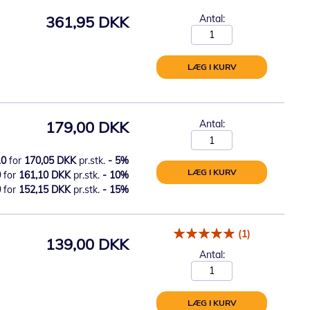
361,95 DKK
Antal:
LÆG I KURV
179,00 DKK
Antal:
10
for
170,05 DKK
pr.stk.
-
5
%
LÆG I KURV
0
for
161,10 DKK
pr.stk.
-
10
%
0
for
152,15 DKK
pr.stk.
-
15
%
(1)
139,00 DKK
Antal:
LÆG I KURV