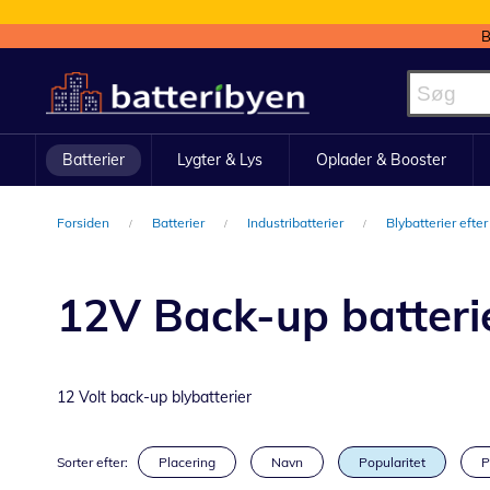
B
Skip
to
Content
Batterier
Lygter & Lys
Oplader & Booster
Forsiden
Batterier
Industribatterier
Blybatterier efter
12V Back-up batteri
12 Volt back-up blybatterier
Sorter efter:
Placering
Navn
Popularitet
P