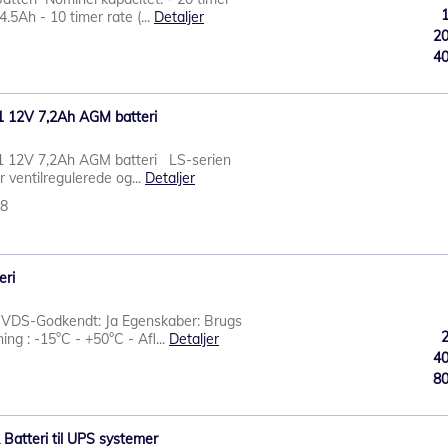
.5Ah - 10 timer rate (...
Detaljer
2
4
1 12V 7,2Ah AGM batteri
1 12V 7,2Ah AGM batteri LS-serien
 ventilregulerede og...
Detaljer
48
eri
 VDS-Godkendt: Ja Egenskaber: Brugs
ng : -15°C - +50°C - Afl...
Detaljer
4
8
Batteri til UPS systemer