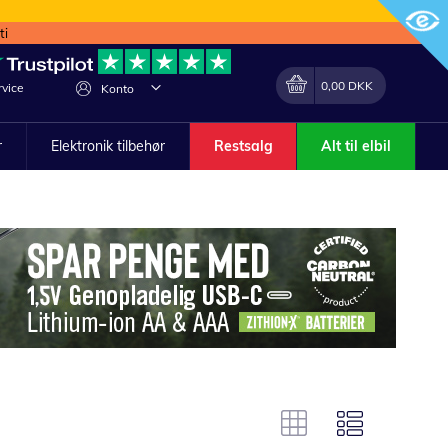
ti
Min indkøbskurv
Lave
0,00 DKK
vice
Konto
om
r
Elektronik tilbehør
Restsalg
Alt til elbil