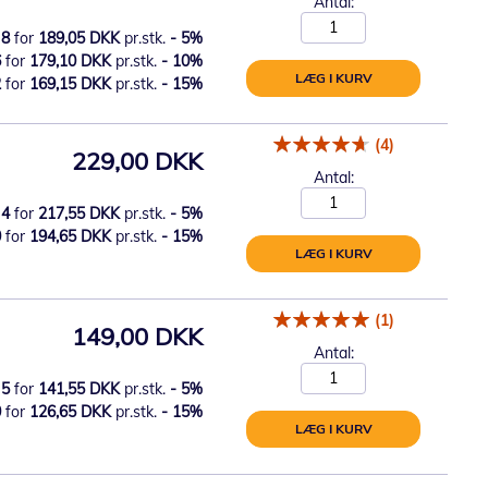
Antal:
8
for
189,05 DKK
pr.stk.
-
5
%
6
for
179,10 DKK
pr.stk.
-
10
%
LÆG I KURV
2
for
169,15 DKK
pr.stk.
-
15
%
(4)
229,00 DKK
Antal:
4
for
217,55 DKK
pr.stk.
-
5
%
0
for
194,65 DKK
pr.stk.
-
15
%
LÆG I KURV
(1)
149,00 DKK
Antal:
5
for
141,55 DKK
pr.stk.
-
5
%
0
for
126,65 DKK
pr.stk.
-
15
%
LÆG I KURV