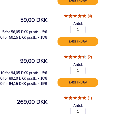
LÆG I KURV
(4)
59,00 DKK
Antal:
5
for
56,05 DKK
pr.stk.
-
5
%
20
for
50,15 DKK
pr.stk.
-
15
%
LÆG I KURV
(2)
99,00 DKK
Antal:
10
for
94,05 DKK
pr.stk.
-
5
%
20
for
89,10 DKK
pr.stk.
-
10
%
LÆG I KURV
40
for
84,15 DKK
pr.stk.
-
15
%
(1)
269,00 DKK
Antal: