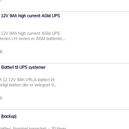
77
 12V 9Ah high current AGM UPS
 12V 9Ah high current AGM UPS
eries LH-serien er AGM batterier,...
78
Batteri til UPS systemer
P9-12 12V 9Ah VRLA batteri Et
igt batteri der er velegnet ti...
10
 (backup)
tteri Nominel kapacitet: - 20 timer