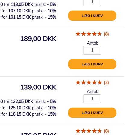
10
for
113,05 DKK
pr.stk.
-
5
%
0
for
107,10 DKK
pr.stk.
-
10
%
LÆG I KURV
0
for
101,15 DKK
pr.stk.
-
15
%
(8)
189,00 DKK
Antal:
LÆG I KURV
(2)
139,00 DKK
Antal:
20
for
132,05 DKK
pr.stk.
-
5
%
0
for
125,10 DKK
pr.stk.
-
10
%
LÆG I KURV
0
for
118,15 DKK
pr.stk.
-
15
%
(8)