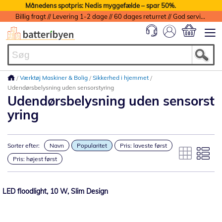
Månedens spotpris: Nedis myggefælde – spar 50%.
Billig fragt // Levering 1-2 dage // 60 dages returret // God service med garanti
Min indkøbs
Værktøj Maskiner & Bolig
Sikkerhed i hjemmet
Udendørsbelysning uden sensorstyring
Udendørsbelysning uden sensorst
yring
Sorter efter:
Navn
Popularitet
Pris: laveste først
Pris: højest først
LED floodlight, 10 W, Slim Design