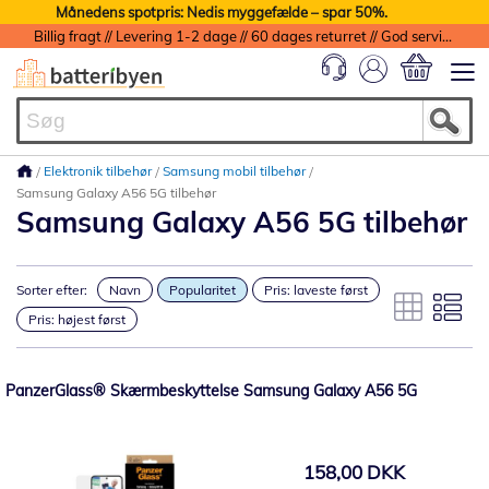
Månedens spotpris: Nedis myggefælde – spar 50%.
Billig fragt // Levering 1-2 dage // 60 dages returret // God service med garanti
Min indkøbs
Elektronik tilbehør
Samsung mobil tilbehør
Samsung Galaxy A56 5G tilbehør
Samsung Galaxy A56 5G tilbehør
Sorter efter:
Navn
Popularitet
Pris: laveste først
Pris: højest først
PanzerGlass® Skærmbeskyttelse Samsung Galaxy A56 5G
158,00 DKK