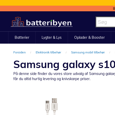
B
Skip
to
Content
Batterier
Lygter & Lys
Oplader & Booster
Forsiden
Elektronik tilbehør
Samsung mobil tilbehør
Samsung galaxy s10e
På denne side finder du vores store udvalg af Samsung galaxy s
får du altid hurtig levering og knivskarpe priser.