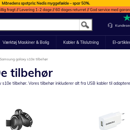
Månedens spotpris: Nedis myggefælde – spar 50%.
illig fragt // Levering 1-2 dage // 60 dages returret // God service med garan
Kundeser
Værktøj Maskiner & Bolig
Kabler & Tilslutning
El-artikle
Samsung galaxy s10e tilbehør
 tilbehør
10e tilbehør. Vores tilbehør inkluderer alt fra USB kabler til adaptere