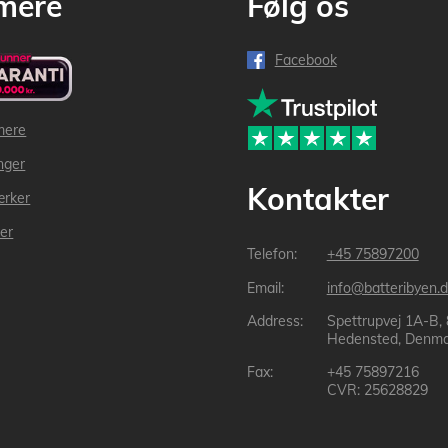
mere
Følg os
Facebook
mere
inger
Kontakter
ærker
der
+45 75897200
info@batteribyen.d
Spettrupvej 1A-B,
Hedensted, Denma
+45 75897216
CVR: 25628829