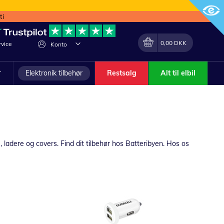
ti
Min indkøbskurv
Lave
0,00 DKK
vice
Konto
om
r
Elektronik tilbehør
Restsalg
Alt til elbil
, ladere og covers. Find dit tilbehør hos Batteribyen. Hos os