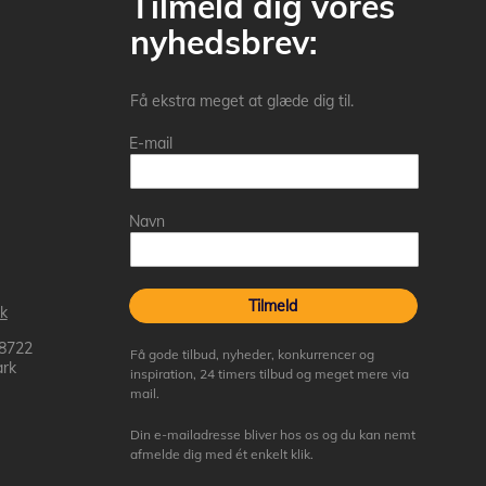
Tilmeld dig vores
nyhedsbrev:
Få ekstra meget at glæde dig til.
E-mail
Navn
Tilmeld
k
 8722
Få gode tilbud, nyheder, konkurrencer og
rk
inspiration, 24 timers tilbud og meget mere via
mail.
Din e-mailadresse bliver hos os og du kan nemt
afmelde dig med ét enkelt klik.