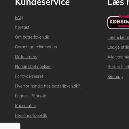
Kundeservice
Læs 
FAQ
Kontakt
Om batteribyen.dk
Læs & lær 
Garanti og reklamation
Ledige still
Ordrestatus
Alle varem
Handelsbetingelser
Batteri Fin
Fortrydelsesret
Sitemap
Hvorfor handle hos batteribyen.dk?
Engros - Storkøb
Pricematch
Persondatapolitik