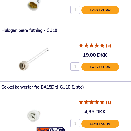
LÆG I KURV
Halogen pære fatning - GU10
(5)
19,00 DKK
LÆG I KURV
Sokkel konverter fra BA15D til GU10 (1 stk.)
(1)
4,95 DKK
LÆG I KURV