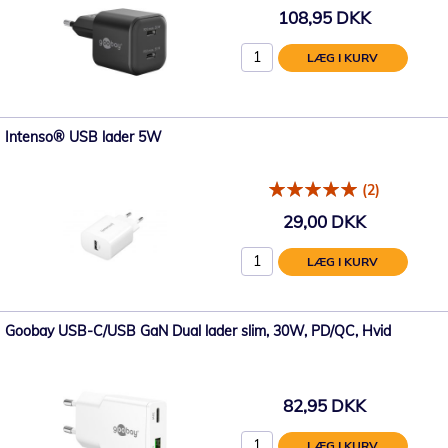
108,95 DKK
LÆG I KURV
Intenso® USB lader 5W
(2)
29,00 DKK
LÆG I KURV
Goobay USB-C/USB GaN Dual lader slim, 30W, PD/QC, Hvid
82,95 DKK
LÆG I KURV