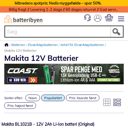
Månedens spotpris: Nedis myggefælde – spar 50%.
Billig fragt // Levering 1-2 dage // 60 dages returret // God service med garanti
Min indkøbs
Batterier
Elværktøjsbatterier
MAKITA Elværktøjsbatterier
Makita 12V Batterier
Makita 12V Batterier
Sorter efter:
Navn
Popularitet
Pris: laveste først
Pris: højest først
Makita BL1021B - 12V 2Ah Li-Ion batteri (Original)