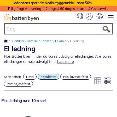
Månedens spotpris: Nedis myggefælde – spar 50%.
Billig fragt // Levering 1-2 dage // 60 dages returret // God service med garanti
Min indkøbs
El-artikler
Diverse el-artikler
El kabler
El ledning
El ledning
Hos Batteribyen finder du vores udvalg af elledninger. Alle vores
elledninger er nøje udvalgt for...
Læs mere
Sorter efter:
Navn
Popularitet
Pris: laveste først
Pris: højest først
Plastledning rund 10m sort