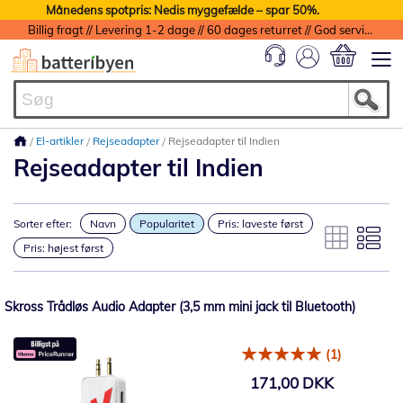
Månedens spotpris: Nedis myggefælde – spar 50%.
Billig fragt // Levering 1-2 dage // 60 dages returret // God service med garanti
Min indkøbs
El-artikler
Rejseadapter
Rejseadapter til Indien
Rejseadapter til Indien
Sorter efter:
Navn
Popularitet
Pris: laveste først
Pris: højest først
Skross Trådløs Audio Adapter (3,5 mm mini jack til Bluetooth)
(1)
171,00 DKK