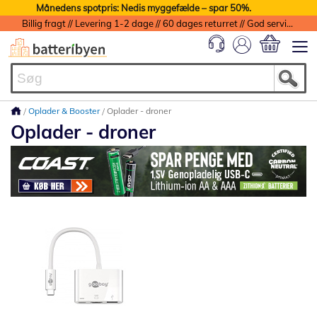
Månedens spotpris: Nedis myggefælde – spar 50%.
Billig fragt // Levering 1-2 dage // 60 dages returret // God service med garanti
Min indkøbs
Oplader & Booster
Oplader - droner
Oplader - droner