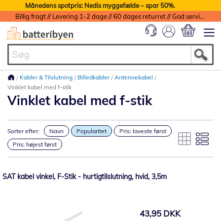
Månedens spotpris: Nedis myggefælde – spar 50%.
Billig fragt // Levering 1-2 dage // 60 dages returret // God service med garanti
Min indkøbs
Kabler & Tilslutning
Billedkabler
Antennekabel
Vinklet kabel med f-stik
Vinklet kabel med f-stik
Sorter efter:
Navn
Popularitet
Pris: laveste først
Pris: højest først
SAT kabel vinkel, F-Stik - hurtigtilslutning, hvid, 3,5m
43,95 DKK