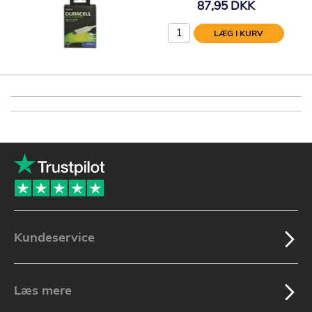
87,95 DKK
LÆG I KURV
Kundeservice
Læs mere