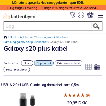
Månedens spotpris: Nedis myggefælde – spar 50%.
Billig fragt // Levering 1-2 dage // 60 dages returret // God service med garanti
Min indkøbs
Elektronik tilbehør
Samsung mobil tilbehør
Samsung galaxy s20 plus tilbehør
Galaxy s20 plus kabel
Galaxy s20 plus kabel
Sorter efter:
Navn
Popularitet
Pris: laveste først
Pris: højest først
USB-A 2.0 til USB-C lade- og datakabel, sort, 0,5m
(9)
29,95 DKK