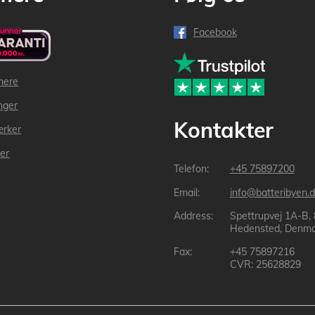
Facebook
mere
inger
Kontakter
ærker
der
+45 75897200
info@batteribyen.d
Spettrupvej 1A-B,
Hedensted, Denma
+45 75897216
CVR: 25628829