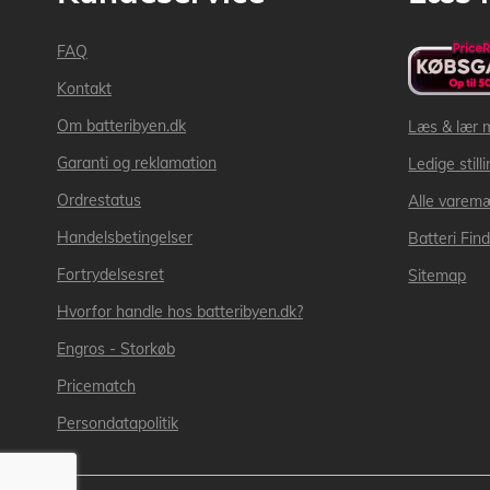
FAQ
Kontakt
Om batteribyen.dk
Læs & lær 
Garanti og reklamation
Ledige still
Ordrestatus
Alle varem
Handelsbetingelser
Batteri Fin
Fortrydelsesret
Sitemap
Hvorfor handle hos batteribyen.dk?
Engros - Storkøb
Pricematch
Persondatapolitik