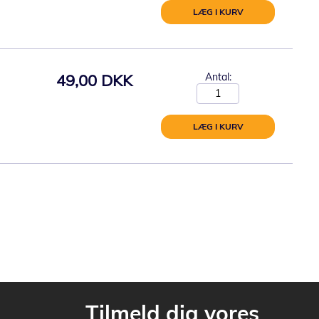
LÆG I KURV
49,00 DKK
Antal:
LÆG I KURV
Tilmeld dig vores