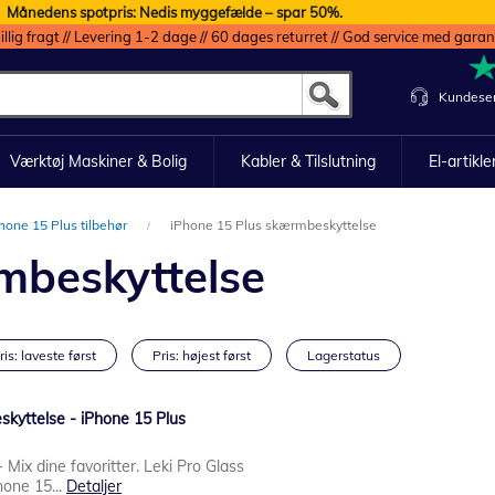
Månedens spotpris: Nedis myggefælde – spar 50%.
illig fragt // Levering 1-2 dage // 60 dages returret // God service med garan
Kundeser
Værktøj Maskiner & Bolig
Kabler & Tilslutning
El-artikle
hone 15 Plus tilbehør
iPhone 15 Plus skærmbeskyttelse
mbeskyttelse
ris: laveste først
Pris: højest først
Lagerstatus
skyttelse - iPhone 15 Plus
 Mix dine favoritter. Leki Pro Glass
hone 15...
Detaljer