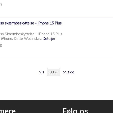
43
s skærmbeskyttelse - iPhone 15 Plus
ss Skærmbeskyttelse – iPhone 15 Plus
in iPhone. Dette Wozinsky...
Detaljer
90
Vis
pr. side
mere
Følg os