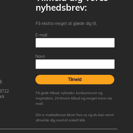
nyhedsbrev:
Få ekstra meget at glæde dig til.
E-mail
Navn
Tilmeld
k
 8722
Få gode tilbud, nyheder, konkurrencer og
rk
inspiration, 24 timers tilbud og meget mere via
mail.
Din e-mailadresse bliver hos os og du kan nemt
afmelde dig med ét enkelt klik.