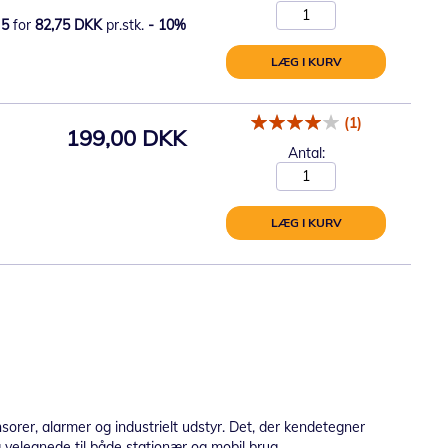
5
for
82,75 DKK
pr.stk.
-
10
%
LÆG I KURV
(1)
199,00 DKK
Antal:
LÆG I KURV
sorer, alarmer og industrielt udstyr. Det, der kendetegner
og velegnede til både stationær og mobil brug.