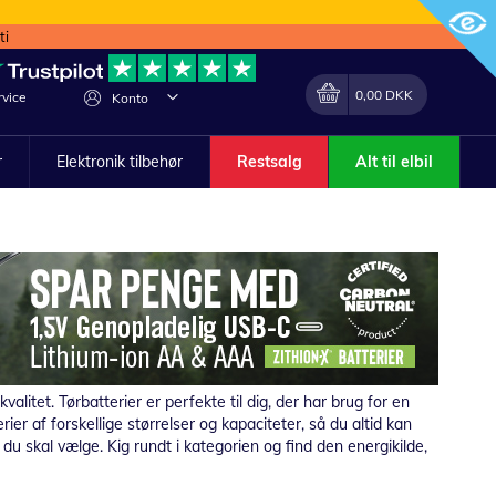
ti
Min indkøbskurv
Lave
0,00 DKK
vice
Konto
om
r
Elektronik tilbehør
Restsalg
Alt til elbil
litet. Tørbatterier er perfekte til dig, der har brug for en
rier af forskellige størrelser og kapaciteter, så du altid kan
eri du skal vælge. Kig rundt i kategorien og find den energikilde,