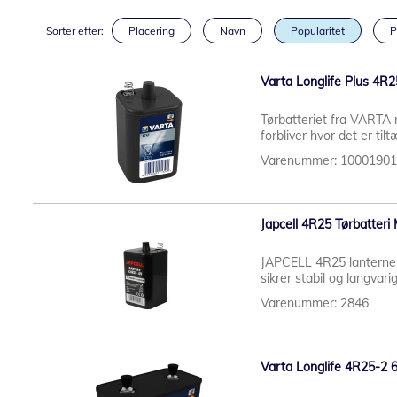
Sorter efter:
Placering
Navn
Popularitet
P
Varta Longlife Plus 4R
Tørbatteriet fra VARTA m
forbliver hvor det er til
Varenummer: 1000190
Japcell 4R25 Tørbatter
JAPCELL 4R25 lanterneba
sikrer stabil og langvari
Varenummer: 2846
Varta Longlife 4R25-2