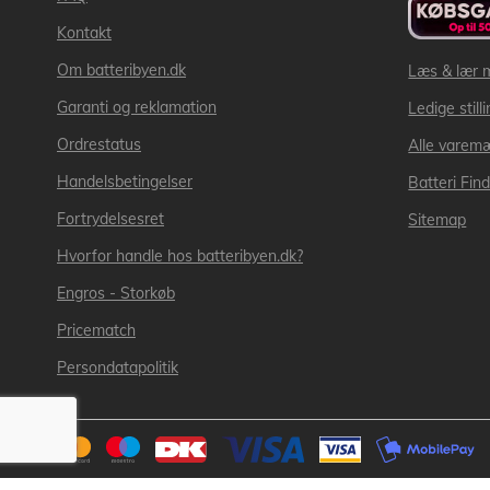
Kontakt
Om batteribyen.dk
Læs & lær 
Garanti og reklamation
Ledige still
Ordrestatus
Alle varem
Handelsbetingelser
Batteri Fin
Fortrydelsesret
Sitemap
Hvorfor handle hos batteribyen.dk?
Engros - Storkøb
Pricematch
Persondatapolitik