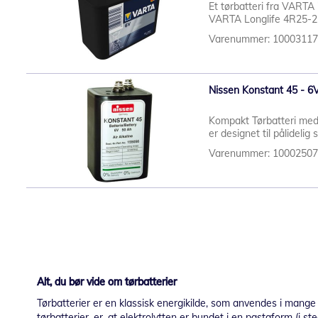
Et tørbatteri fra VARTA i
VARTA Longlife 4R25-2 
Varenummer: 1000311
Nissen Konstant 45 - 6
Kompakt Tørbatteri med 
er designet til pålidelig 
Varenummer: 1000250
Alt, du bør vide om tørbatterier
Tørbatterier er en klassisk energikilde, som anvendes i mange 
tørbatterier, er, at elektrolytten er bundet i en pastaform (i 