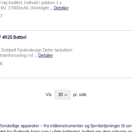
 høj kvalitet. Indhold i pakken 1 x
6V, 17000mAh, Worklight ...
Detaljer
77
V 4R25 Batteri
Dobbelt Fjederdesign Dette tørbatteri
strømforsyning i et ...
Detaljer
76
Vis
pr. side
forskellige apparater – fra måleinstrumenter og fjernbetjeninger til sen
stedet for flydende form som i våde batterier), hvilket gør dem robuste 