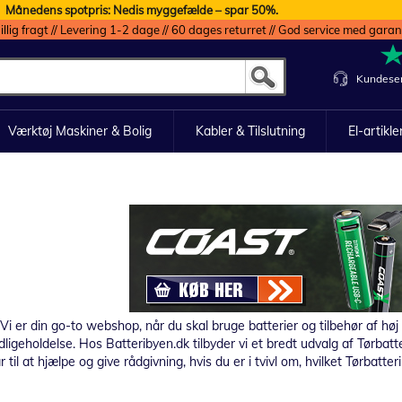
Månedens spotpris: Nedis myggefælde – spar 50%.
illig fragt // Levering 1-2 dage // 60 dages returret // God service med garan
Kundeser
Værktøj Maskiner & Bolig
Kabler & Tilslutning
El-artikle
 er din go-to webshop, når du skal bruge batterier og tilbehør af høj kva
dligeholdelse. Hos Batteribyen.dk tilbyder vi et bredt udvalg af Tørbatte
lar til at hjælpe og give rådgivning, hvis du er i tvivl om, hvilket Tørbatt