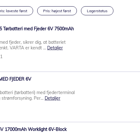
ris: laveste først
Pris: højest først
Lagerstatus
25 Tørbatteri med Fjeder 6V 7500mAh
ed fjeder, sikrer dig, at batteriet
tænkt. VARTA er kendt ...
Detaljer
11
i MED FJEDER 6V
tteri (tørbatteri) med fjederterminal
g strømforsyning. Per...
Detaljer
 6V 17000mAh Worklight 6V-Block