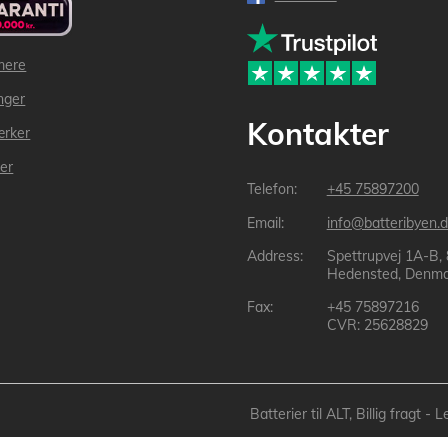
mere
inger
Kontakter
ærker
der
+45 75897200
info@batteribyen.d
Spettrupvej 1A-B,
Hedensted, Denma
+45 75897216
CVR: 25628829
Batterier til ALT, Billig fragt 