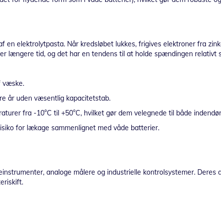
 en elektrolytpasta. Når kredsløbet lukkes, frigives elektroner fra zin
ver længere tid, og det har en tendens til at holde spændingen relativt s
f væske.
re år uden væsentlig kapacitetstab.
turer fra -10°C til +50°C, hvilket gør dem velegnede til både indendø
 risiko for lækage sammenlignet med våde batterier.
einstrumenter, analoge målere og industrielle kontrolsystemer. Deres d
riskift.