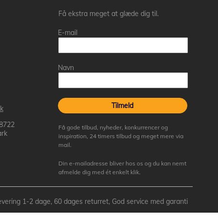
Få ekstra meget at glæde dig til.
E-mail
Navn
Tilmeld
k
 8722
Få gode tilbud, nyheder, konkurrencer og
rk
inspiration, 24 timers tilbud og meget mere via
mail.
Din e-mailadresse bliver hos os og du kan nemt
afmelde dig med ét enkelt klik.
- Levering 1-2 dage, 60 dages returret, God service med garanti