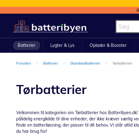
B
Skip
to
Content
Batterier
Lygter & Lys
Oplader & Booster
Forsiden
Batterier
Standardbatterier
Tørbatterier
Tørbatterier
Velkommen til kategorien om Tørbatterier hos Batteribyen.dk! Vi
pålidelig energikilde til dine enheder, der ikke kræver særlig ve
finde en batteriløsning, der passer til dit behov. Vi står altid k
du har brug for!