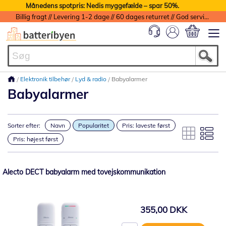
Månedens spotpris: Nedis myggefælde – spar 50%.
Billig fragt // Levering 1-2 dage // 60 dages returret // God service med garanti
Min indkøbs
Elektronik tilbehør
Lyd & radio
Babyalarmer
Babyalarmer
Sorter efter:
Navn
Popularitet
Pris: laveste først
Pris: højest først
Alecto DECT babyalarm med tovejskommunikation
355,00 DKK