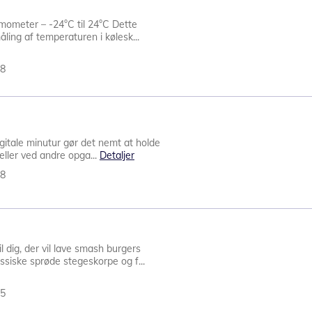
mometer – -24°C til 24°C Dette
ling af temperaturen i kølesk...
28
igitale minutur gør det nemt at holde
 eller ved andre opga...
Detaljer
88
 dig, der vil lave smash burgers
siske sprøde stegeskorpe og f...
35