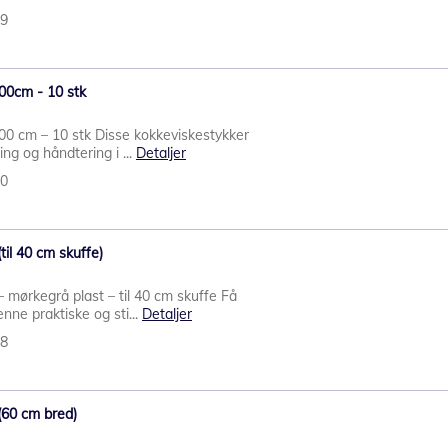
79
00cm - 10 stk
00 cm – 10 stk Disse kokkeviskestykker
ing og håndtering i ...
Detaljer
30
til 40 cm skuffe)
 mørkegrå plast – til 40 cm skuffe Få
enne praktiske og sti...
Detaljer
78
(60 cm bred)