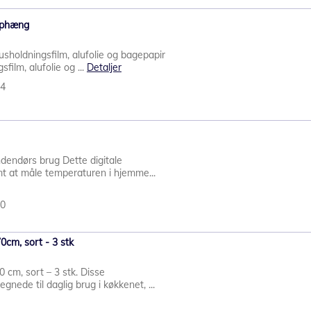
 ophæng
husholdningsfilm, alufolie og bagepapir
film, alufolie og ...
Detaljer
54
indendørs brug Dette digitale
t at måle temperaturen i hjemme...
90
0cm, sort - 3 stk
 cm, sort – 3 stk. Disse
gnede til daglig brug i køkkenet, ...