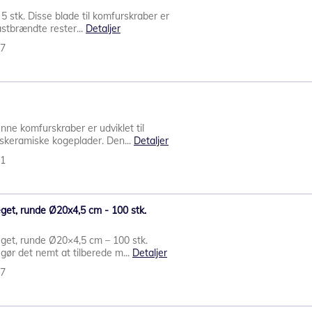
 5 stk. Disse blade til komfurskraber er
astbrændte rester...
Detaljer
87
ne komfurskraber er udviklet til
askeramiske kogeplader. Den...
Detaljer
91
eget, runde Ø20x4,5 cm - 100 stk.
eget, runde Ø20×4,5 cm – 100 stk.
gør det nemt at tilberede m...
Detaljer
77