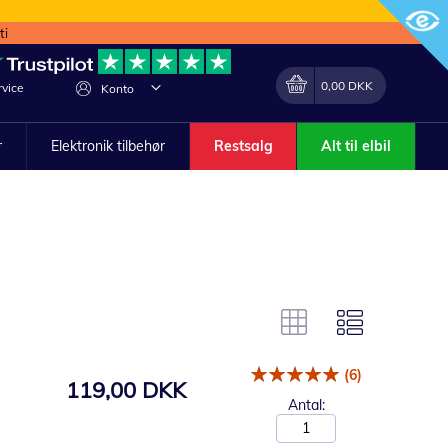
ti
Min indkøbskurv
Lave
0,00 DKK
vice
Konto
om
r
Elektronik tilbehør
Restsalg
Alt til elbil
(6)
119,00 DKK
Antal: