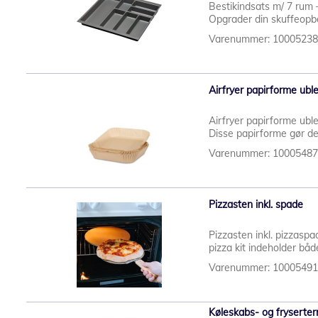
Bestikindsats m/ 7 rum –
Opgrader din skuffeopb
Varenummer: 1000523
Airfryer papirforme ubl
Airfryer papirforme ubl
Disse papirforme gør de
Varenummer: 1000548
Pizzasten inkl. spade
Pizzasten inkl. pizzasp
pizza kit indeholder båd
Varenummer: 1000549
Køleskabs- og fryserter