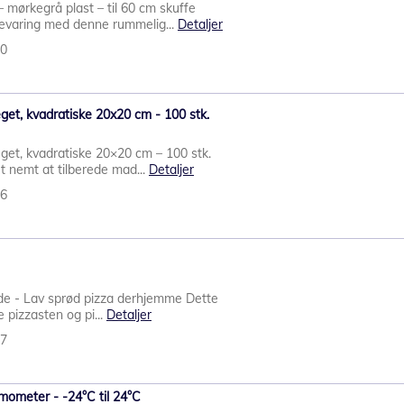
 mørkegrå plast – til 60 cm skuffe
evaring med denne rummelig...
Detaljer
80
eget, kvadratiske 20x20 cm - 100 stk.
eget, kvadratiske 20×20 cm – 100 stk.
t nemt at tilberede mad...
Detaljer
76
ade - Lav sprød pizza derhjemme Dette
e pizzasten og pi...
Detaljer
17
mometer - -24°C til 24°C