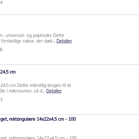
94
n-, universal- og papirsaks Dette
forskellige sakse, der dæk...
Detaljer
86
- 24,5 cm
Ø24,5 cm Dette mikrolåg bruges til at
le i mikroovnen, så d...
Detaljer
93
eget, rektangulære 14x22x4,5 cm - 100
eget, rektangulære 14×22×4,5 cm – 100