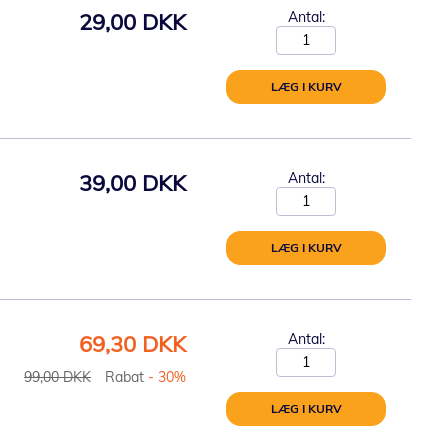
29,00 DKK
Antal:
LÆG I KURV
39,00 DKK
Antal:
LÆG I KURV
Tilbudspris
69,30 DKK
Antal:
99,00 DKK
Rabat
- 30%
LÆG I KURV