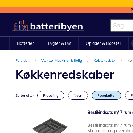
B
Skip
to
Content
Batterier
Lygter & Lys
Oplader & Booster
Forsiden
Værktøj Maskiner & Bolig
Køkkenudstyr
Kø
Køkkenredskaber
Sorter efter:
Placering
Navn
Popularitet
P
Bestikindsats m/ 7 rum (
Bestikindsats m/ 7 rum –
Skab orden og overblik 