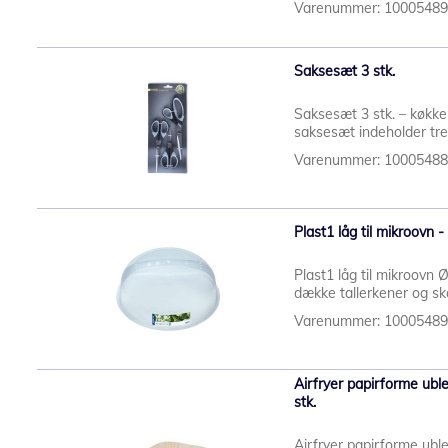
Varenummer: 1000548
Saksesæt 3 stk.
Saksesæt 3 stk. – køkke
saksesæt indeholder tre 
Varenummer: 1000548
Plast1 låg til mikroovn 
Plast1 låg til mikroovn 
dække tallerkener og skå
Varenummer: 1000548
Airfryer papirforme ubl
stk.
Airfryer papirforme ubl