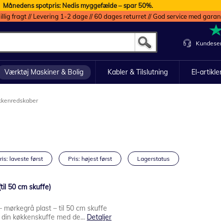
Månedens spotpris: Nedis myggefælde – spar 50%.
illig fragt // Levering 1-2 dage // 60 dages returret // God service med garan
Kundeser
Værktøj Maskiner & Bolig
Kabler & Tilslutning
El-artikle
kkenredskaber
ris: laveste først
Pris: højest først
Lagerstatus
til 50 cm skuffe)
 mørkegrå plast – til 50 cm skuffe
i din køkkenskuffe med de...
Detaljer