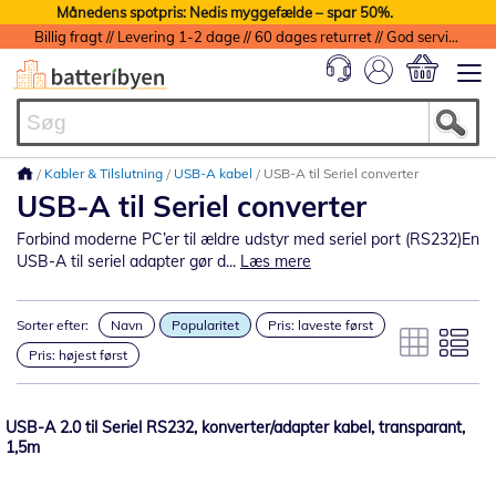
Månedens spotpris: Nedis myggefælde – spar 50%.
Billig fragt // Levering 1-2 dage // 60 dages returret // God service med garanti
Min indkøbs
Kabler & Tilslutning
USB-A kabel
USB-A til Seriel converter
USB-A til Seriel converter
Forbind moderne PC’er til ældre udstyr med seriel port (RS232)En
USB-A til seriel adapter gør d...
Læs mere
Sorter efter:
Navn
Popularitet
Pris: laveste først
Pris: højest først
USB-A 2.0 til Seriel RS232, konverter/adapter kabel, transparant,
1,5m