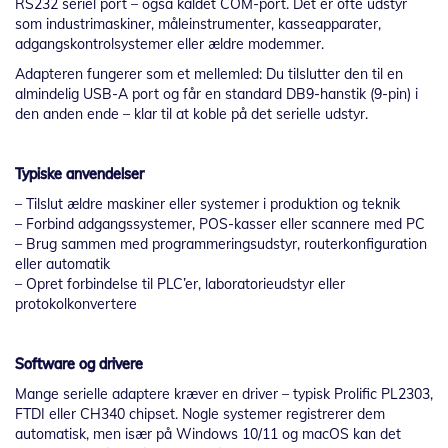
RS232 seriel port – også kaldet COM-port. Det er ofte udstyr
som industrimaskiner, måleinstrumenter, kasseapparater,
adgangskontrolsystemer eller ældre modemmer.
Adapteren fungerer som et mellemled: Du tilslutter den til en
almindelig USB-A port og får en standard DB9-hanstik (9-pin) i
den anden ende – klar til at koble på det serielle udstyr.
Typiske anvendelser
– Tilslut ældre maskiner eller systemer i produktion og teknik
– Forbind adgangssystemer, POS-kasser eller scannere med PC
– Brug sammen med programmeringsudstyr, routerkonfiguration
eller automatik
– Opret forbindelse til PLC’er, laboratorieudstyr eller
protokolkonvertere
Software og drivere
Mange serielle adaptere kræver en driver – typisk Prolific PL2303,
FTDI eller CH340 chipset. Nogle systemer registrerer dem
automatisk, men især på Windows 10/11 og macOS kan det