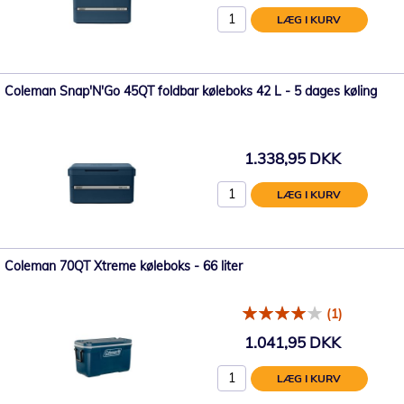
LÆG I KURV
Coleman Snap'N'Go 45QT foldbar køleboks 42 L - 5 dages køling
1.338,95 DKK
LÆG I KURV
Coleman 70QT Xtreme køleboks - 66 liter
(1)
1.041,95 DKK
LÆG I KURV