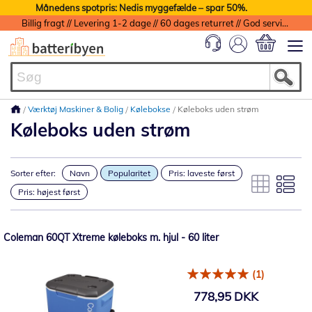
Månedens spotpris: Nedis myggefælde – spar 50%.
Billig fragt // Levering 1-2 dage // 60 dages returret // God service med garanti
Min indkøbs
Værktøj Maskiner & Bolig
Kølebokse
Køleboks uden strøm
Køleboks uden strøm
Sorter efter:
Navn
Popularitet
Pris: laveste først
Pris: højest først
Coleman 60QT Xtreme køleboks m. hjul - 60 liter
(1)
778,95 DKK