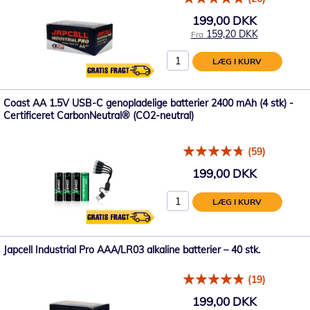
199,00 DKK
159,20 DKK
Fra
LÆG I KURV
Coast AA 1.5V USB-C genopladelige batterier 2400 mAh (4 stk) -
Certificeret CarbonNeutral® (CO2-neutral)
(59)
199,00 DKK
LÆG I KURV
Japcell Industrial Pro AAA/LR03 alkaline batterier – 40 stk.
(19)
199,00 DKK