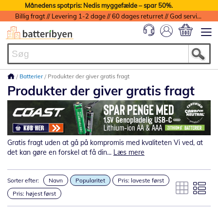
Månedens spotpris: Nedis myggefælde – spar 50%.
Billig fragt // Levering 1-2 dage // 60 dages returret // God service med garanti
Min indkøbs
Batterier
Produkter der giver gratis fragt
Produkter der giver gratis fragt
Gratis fragt uden at gå på kompromis med kvaliteten Vi ved, at
det kan gøre en forskel at få din...
Læs mere
Sorter efter:
Navn
Popularitet
Pris: laveste først
Pris: højest først