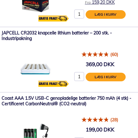
159,20 DKK
Fra
LÆG I KURV
JAPCELL CR2032 knapcelle lithium batterier – 200 stk. -
Industripakning
(60)
369,00 DKK
LÆG I KURV
Coast AAA 1.5V USB-C genopladelige batterier 750 mAh (4 stk) -
Certificeret CarbonNeutral® (CO2-neutral)
(28)
199,00 DKK