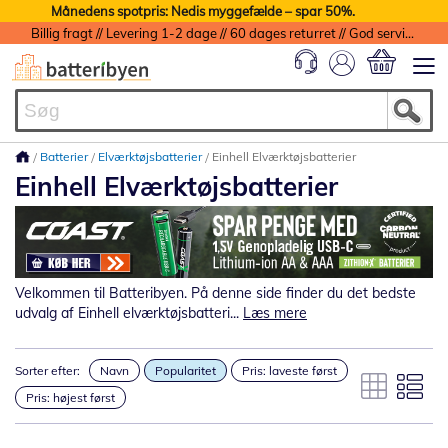
Månedens spotpris: Nedis myggefælde – spar 50%.
Billig fragt // Levering 1-2 dage // 60 dages returret // God service med garanti
Min indkøbs
Batterier
Elværktøjsbatterier
Einhell Elværktøjsbatterier
Einhell Elværktøjsbatterier
Velkommen til Batteribyen. På denne side finder du det bedste
udvalg af Einhell elværktøjsbatteri...
Læs mere
Sorter efter:
Navn
Popularitet
Pris: laveste først
Pris: højest først