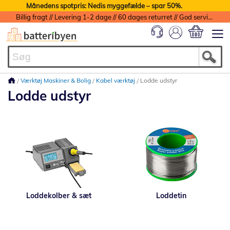
Månedens spotpris: Nedis myggefælde – spar 50%.
Billig fragt // Levering 1-2 dage // 60 dages returret // God service med garanti
Min indkøbs
Værktøj Maskiner & Bolig
Kabel værktøj
Lodde udstyr
Lodde udstyr
Loddekolber & sæt
Loddetin