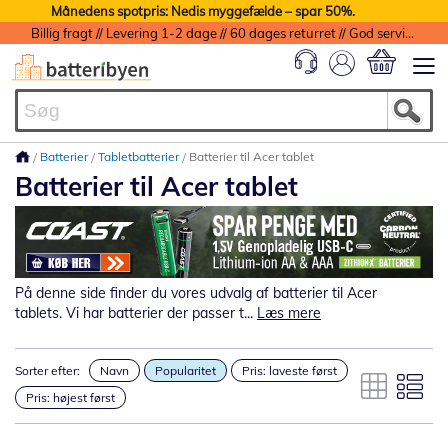
Månedens spotpris: Nedis myggefælde – spar 50%.
Billig fragt // Levering 1-2 dage // 60 dages returret // God service med garanti
Min indkøbs
Batterier
Tabletbatterier
Batterier til Acer tablet
Batterier til Acer tablet
På denne side finder du vores udvalg af batterier til Acer
tablets. Vi har batterier der passer t...
Læs mere
Sorter efter:
Navn
Popularitet
Pris: laveste først
Pris: højest først