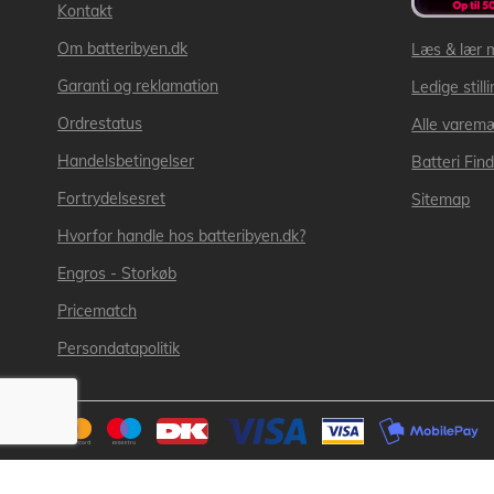
Kontakt
Om batteribyen.dk
Læs & lær 
Garanti og reklamation
Ledige still
Ordrestatus
Alle varem
Handelsbetingelser
Batteri Fin
Fortrydelsesret
Sitemap
Hvorfor handle hos batteribyen.dk?
Engros - Storkøb
Pricematch
Persondatapolitik