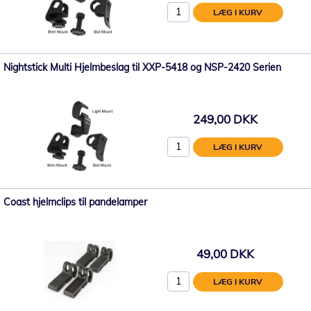
LÆG I KURV
Nightstick Multi Hjelmbeslag til XXP-5418 og NSP-2420 Serien
249,00 DKK
LÆG I KURV
Coast hjelmclips til pandelamper
49,00 DKK
LÆG I KURV