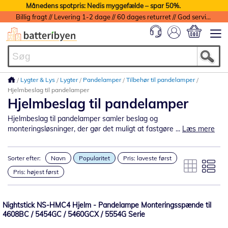
Månedens spotpris: Nedis myggefælde – spar 50%.
Billig fragt // Levering 1-2 dage // 60 dages returret // God service med garanti
Min indkøbs
Lygter & Lys
Lygter
Pandelamper
Tilbehør til pandelamper
Hjelmbeslag til pandelamper
Hjelmbeslag til pandelamper
Hjelmbeslag til pandelamper samler beslag og
monteringsløsninger, der gør det muligt at fastgøre ...
Læs mere
Sorter efter:
Navn
Popularitet
Pris: laveste først
Pris: højest først
Nightstick NS-HMC4 Hjelm - Pandelampe Monteringsspænde til
4608BC / 5454GC / 5460GCX / 5554G Serie