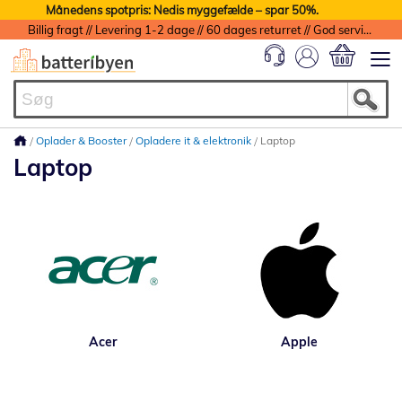
Månedens spotpris: Nedis myggefælde – spar 50%.
Billig fragt // Levering 1-2 dage // 60 dages returret // God service med garanti
Min indkøbs
Oplader & Booster
Opladere it & elektronik
Laptop
Laptop
Acer
Apple