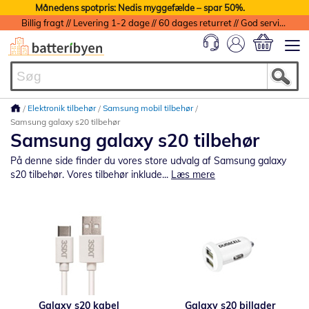
Månedens spotpris: Nedis myggefælde – spar 50%.
Billig fragt // Levering 1-2 dage // 60 dages returret // God service med garanti
Min indkøbs
Elektronik tilbehør
Samsung mobil tilbehør
Samsung galaxy s20 tilbehør
Samsung galaxy s20 tilbehør
På denne side finder du vores store udvalg af Samsung galaxy
s20 tilbehør. Vores tilbehør inklude...
Læs mere
Galaxy s20 kabel
Galaxy s20 billader