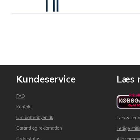
Kundeservice
Læs 
FAQ
Kontakt
Om batteribyen.dk
Læs & lær 
Garanti og reklamation
Ledige still
Ordrestatus
Alle varem