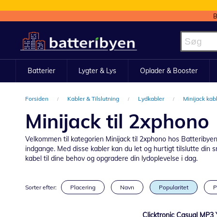
B
Skip
to
Content
Batterier
Lygter & Lys
Oplader & Booster
Forsiden
Kabler & Tilslutning
Lydkabler
Minijack kab
Minijack til 2xphono
Velkommen til kategorien Minijack til 2xphono hos Batteribyen.dk
indgange. Med disse kabler kan du let og hurtigt tilslutte din 
kabel til dine behov og opgradere din lydoplevelse i dag.
Sorter efter:
Placering
Navn
Popularitet
P
Clicktronic Casual MP3