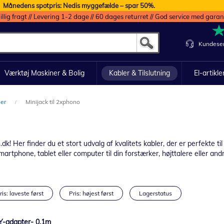
Månedens spotpris: Nedis myggefælde – spar 50%.
illig fragt // Levering 1-2 dage // 60 dages returret // God service med garan
Kundeser
Værktøj Maskiner & Bolig
Kabler & Tilslutning
El-artikle
ler
Minijack til 2xphono
! Her finder du et stort udvalg af kvalitets kabler, der er perfekte til
smartphone, tablet eller computer til din forstærker, højttalere eller an
ris: laveste først
Pris: højest først
Lagerstatus
 Y-adapter- 0,1m