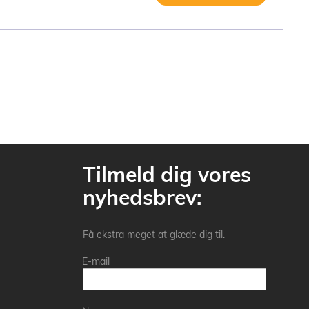
Tilmeld dig vores
nyhedsbrev:
Få ekstra meget at glæde dig til.
E-mail