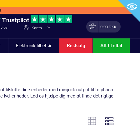
ti
Min indkøbskurv
Lave
0,00 DKK
vice
Konto
om
r
Elektronik tilbehør
Restsalg
Alt til elbil
 at tilslutte dine enheder med minijack output til to phono-
dre lyd-enheder. Lad os hjælpe dig med at finde det rigtige