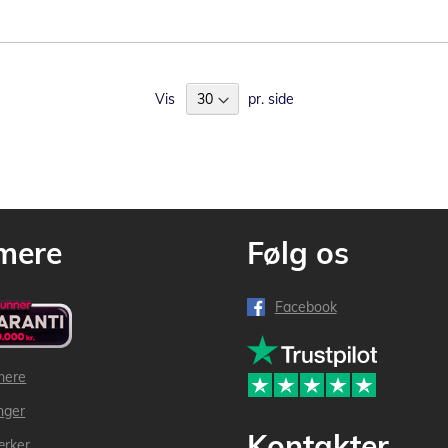
Vis
pr. side
mere
Følg os
Facebook
mere
inger
Kontakter
ærker