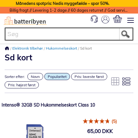
Månedens spotpris: Nedis myggefælde – spar 50%.
Billig fragt // Levering 1-2 dage // 60 dages returret // God service med garanti
Min indkøbs
Elektronik tilbehør
Hukommelseskort
Sd kort
Sd kort
Sorter efter:
Navn
Popularitet
Pris: laveste først
Pris: højest først
Intenso® 32GB SD Hukommelseskort Class 10
(5)
65,00 DKK