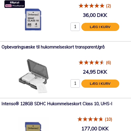
(2)
36,00 DKK
LÆG I KURV
Opbevaringsæske til hukommelseskort transparent/grå
(6)
24,95 DKK
LÆG I KURV
Intenso® 128GB SDHC Hukommelseskort Class 10, UHS-I
(10)
177,00 DKK