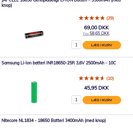
knop)
(29)
69,00 DKK
58,65 DKK
Fra
LÆG I KURV
Samsung Li-Ion batteri INR18650-25R 3,6V 2500mAh - 10C
(10)
45,95 DKK
LÆG I KURV
Nitecore NL1834 - 18650 Batteri 3400mAh (med knop)