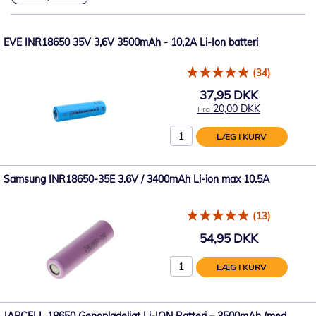
EVE INR18650 35V 3,6V 3500mAh - 10,2A Li-Ion batteri
(34)
37,95 DKK
20,00 DKK
Fra
LÆG I KURV
Samsung INR18650-35E 3.6V / 3400mAh Li-ion max 10.5A
(13)
54,95 DKK
LÆG I KURV
JAPCELL 18650 Genopladeligt Li-ION Batteri – 3500mAh (med