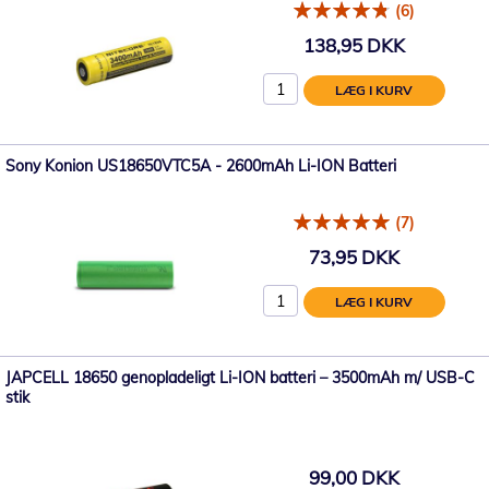
(6)
138,95 DKK
LÆG I KURV
Sony Konion US18650VTC5A - 2600mAh Li-ION Batteri
(7)
73,95 DKK
LÆG I KURV
JAPCELL 18650 genopladeligt Li-ION batteri – 3500mAh m/ USB-C
stik
99,00 DKK