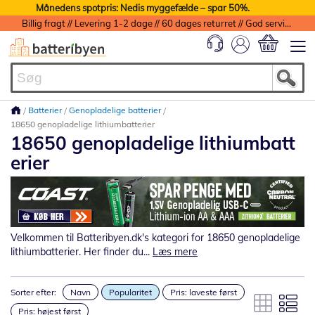
Månedens spotpris: Nedis myggefælde – spar 50%.
Billig fragt // Levering 1-2 dage // 60 dages returret // God service med garanti
Min indkøbs
Batterier
Genopladelige batterier
18650 genopladelige lithiumbatterier
18650 genopladelige lithiumbatt
erier
Velkommen til Batteribyen.dk's kategori for 18650 genopladelige
lithiumbatterier. Her finder du...
Læs mere
Sorter efter:
Navn
Popularitet
Pris: laveste først
Pris: højest først