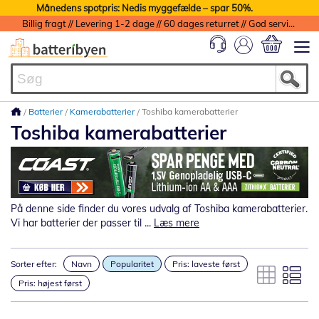
Månedens spotpris: Nedis myggefælde – spar 50%.
Billig fragt // Levering 1-2 dage // 60 dages returret // God service med garanti
Min indkøbs
Batterier
Kamerabatterier
Toshiba kamerabatterier
Toshiba kamerabatterier
På denne side finder du vores udvalg af Toshiba kamerabatterier.
Vi har batterier der passer til ...
Læs mere
Sorter efter:
Navn
Popularitet
Pris: laveste først
Pris: højest først