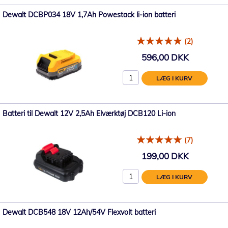
Dewalt DCBP034 18V 1,7Ah Powestack li-ion batteri
(2)
596,00 DKK
LÆG I KURV
Batteri til Dewalt 12V 2,5Ah Elværktøj DCB120 Li-ion
(7)
199,00 DKK
LÆG I KURV
Dewalt DCB548 18V 12Ah/54V Flexvolt batteri