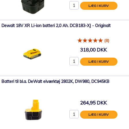
LÆG I KURV
Dewalt 18V XR Li-ion batteri 2,0 Ah. DCB183-XJ - Originalt
(8)
318,00 DKK
LÆG I KURV
Batteri til bl.a. DeWalt elværktøj 2802K, DW980, DC945KB
264,95 DKK
LÆG I KURV