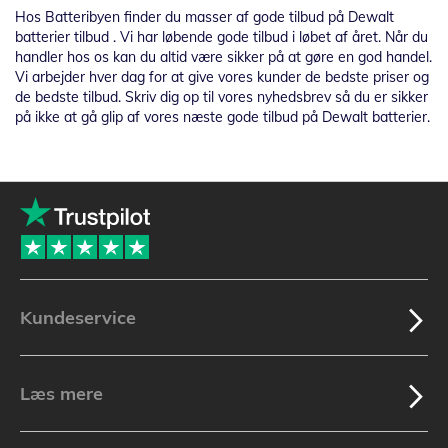
Hos Batteribyen finder du masser af gode tilbud på Dewalt
batterier tilbud . Vi har løbende gode tilbud i løbet af året. Når du
handler hos os kan du altid være sikker på at gøre en god handel.
Vi arbejder hver dag for at give vores kunder de bedste priser og
de bedste tilbud. Skriv dig op til vores nyhedsbrev så du er sikker
på ikke at gå glip af vores næste gode tilbud på Dewalt batterier.
Kundeservice
Læs mere