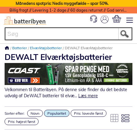
Månedens spotpris: Nedis myggefælde – spar 50%.
Billig fragt // Levering 1-2 dage // 60 dages returret // God service med garanti
Min indkøbs
Batterier
Elværktøjsbatterier
DEWALT Elværktøjsbatterier
DEWALT Elværktøjsbatterier
Velkommen til Batteribyen. På denne side finder du det bedste
udvalg af DeWALT batterier til elvæ...
Læs mere
Sorter efter:
Navn
Popularitet
Pris: laveste først
Pris: højest først