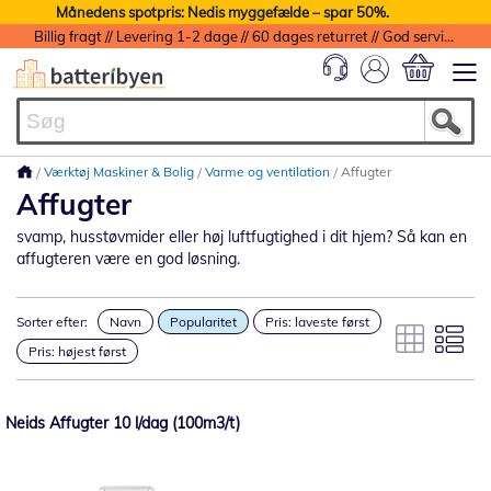
Månedens spotpris: Nedis myggefælde – spar 50%.
Billig fragt // Levering 1-2 dage // 60 dages returret // God service med garanti
Min indkøbs
Værktøj Maskiner & Bolig
Varme og ventilation
Affugter
Affugter
svamp, husstøvmider eller høj luftfugtighed i dit hjem? Så kan en
affugteren være en god løsning.
Sorter efter:
Navn
Popularitet
Pris: laveste først
Pris: højest først
Neids Affugter 10 l/dag (100m3/t)