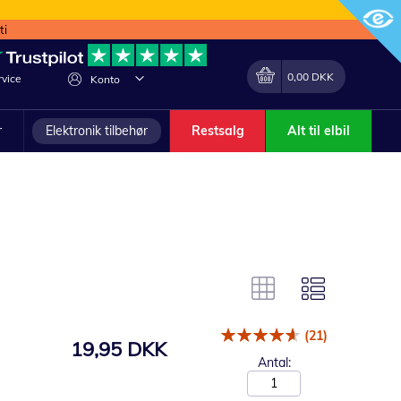
ti
Min indkøbskurv
Lave
0,00 DKK
vice
Konto
om
r
Elektronik tilbehør
Restsalg
Alt til elbil
(21)
19,95 DKK
Antal: