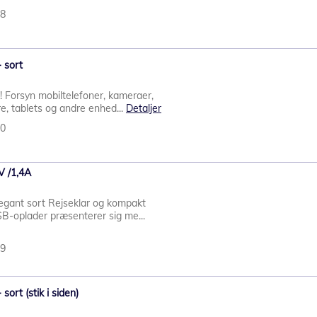
48
 sort
! Forsyn mobiltelefoner, kameraer,
e, tablets og andre enhed...
Detaljer
30
V /1,4A
legant sort Rejseklar og kompakt
B-oplader præsenterer sig me...
49
ort (stik i siden)