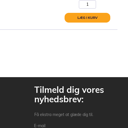
LÆG I KURV
Tilmeld dig vores
nyhedsbrev:
Få ekstra meget at glæde dig til.
E-mail