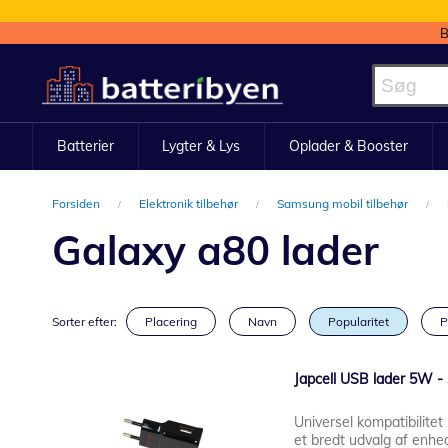
B
Skip
to
Content
Batterier
Lygter & Lys
Oplader & Booster
Forsiden
Elektronik tilbehør
Samsung mobil tilbehør
Galaxy a80 lader
Sorter efter:
Placering
Navn
Popularitet
P
Japcell USB lader 5W - 
Universel kompatibilitet
et bredt udvalg af enhe