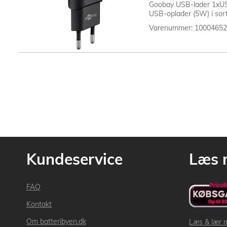
Goobay USB-lader 1xUSB 
USB-oplader (5W) i sort 
Varenummer: 1000465
Kundeservice
Læs 
FAQ
Kontakt
Om batteribyen.dk
Læs & lær 