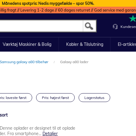
Månedens spotpris: Nedis myggefælde – spar 50%.
illig fragt // Levering 1-2 dage // 60 dages returret // God service med garan
Kundeser
Værktøj Maskiner & Bolig
Kabler & Tilslutning
El-artikle
Samsung galaxy a80 tilbehør
Galaxy a80 lader
ris: laveste først
Pris: højest først
Lagerstatus
sort
 Denne oplader er designet til at oplade
der. Fra smartphone...
Detaljer