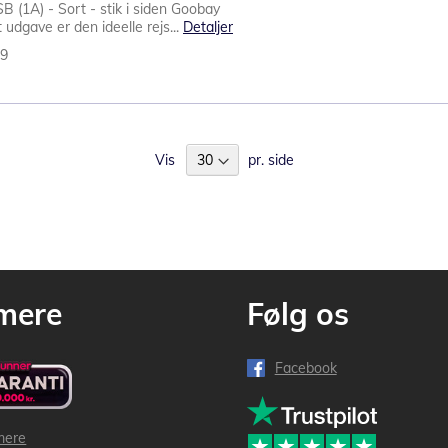
(1A) - Sort - stik i siden Goobay
udgave er den ideelle rejs...
Detaljer
29
Vis
pr. side
mere
Følg os
Facebook
mere