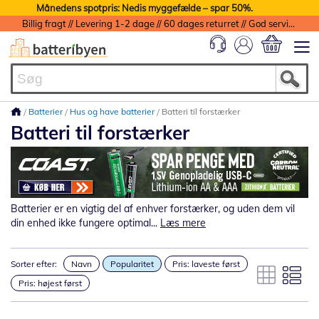
Månedens spotpris: Nedis myggefælde – spar 50%.
Billig fragt // Levering 1-2 dage // 60 dages returret // God service med garanti
Min indkøbs
Batterier
Hus og have batterier
Batteri til forstærker
Batteri til forstærker
Batterier er en vigtig del af enhver forstærker, og uden dem vil
din enhed ikke fungere optimal...
Læs mere
Sorter efter:
Navn
Popularitet
Pris: laveste først
Pris: højest først