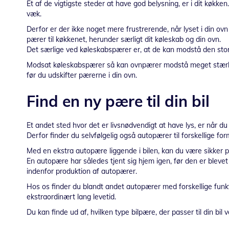
Et af de vigtigste steder at have god belysning, er i dit køkk
væk.
Derfor er der ikke noget mere frustrerende, når lyset i din ovn e
pærer til køkkenet, herunder særligt dit køleskab og din ovn.
Det særlige ved køleskabspærer er, at de kan modstå den store 
Modsat køleskabspærer så kan ovnpærer modstå meget stærk va
før du udskifter pærerne i din ovn.
Find en ny pære til din bil
Et andet sted hvor det er livsnødvendigt at have lys, er når du s
Derfor finder du selvfølgelig også autopærer til forskellige fo
Med en ekstra autopære liggende i bilen, kan du være sikker på 
En autopære har således tjent sig hjem igen, før den er blevet
indenfor produktion af autopærer.
Hos os finder du blandt andet autopærer med forskellige funkt
ekstraordinært lang levetid.
Du kan finde ud af, hvilken type bilpære, der passer til din bil