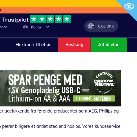
ti
Min indkøbskurv
Lave
0,00 DKK
vice
Konto
om
r
Elektronik tilbehør
Restsalg
Alt til elbil
mmer udelukkende fra førende producenter som AEG, Phillips og
e pærer billigere et andet sted end hos os. Vores kundeservice