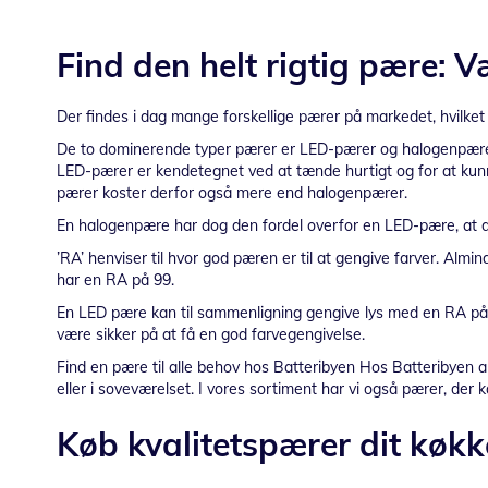
Find den helt rigtig pære: 
Der findes i dag mange forskellige pærer på markedet, hvilket 
De to dominerende typer pærer er LED-pærer og halogenpære
LED-pærer er kendetegnet ved at tænde hurtigt og for at kunn
pærer koster derfor også mere end halogenpærer.
En halogenpære har dog den fordel overfor en LED-pære, at 
’RA’ henviser til hvor god pæren er til at gengive farver. Al
har en RA på 99.
En LED pære kan til sammenligning gengive lys med en RA på 
være sikker på at få en god farvegengivelse.
Find en pære til alle behov hos Batteribyen Hos Batteribyen a
eller i soveværelset. I vores sortiment har vi også pærer, der k
Køb kvalitetspærer dit køk