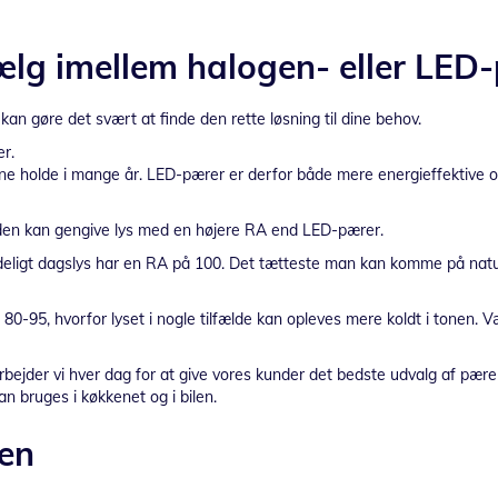
Vælg imellem halogen- eller LED
kan gøre det svært at finde den rette løsning til dine behov.
r.
e holde i mange år. LED-pærer er derfor både mere energieffektive og
den kan gengive lys med en højere RA end LED-pærer.
mindeligt dagslys har en RA på 100. Det tætteste man kan komme på natur
80-95, hvorfor lyset i nogle tilfælde kan opleves mere koldt i tonen
rbejder vi hver dag for at give vores kunder det bedste udvalg af pære
an bruges i køkkenet og i bilen.
ken