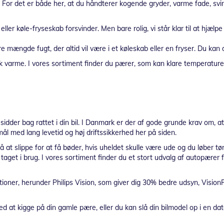
en. For det er både her, at du håndterer kogende gryder, varme fade, s
ller køle-fryseskab forsvinder. Men bare rolig, vi står klar til at hjælp
mængde fugt, der altid vil være i et køleskab eller en fryser. Du kan d
rme. I vores sortiment finder du pærer, som kan klare temperaturer p
idder bag rattet i din bil. I Danmark er der af gode grunde krav om, at v
rmål med lang levetid og høj driftssikkerhed her på siden.
at slippe for at få bøder, hvis uheldet skulle være ude og du løber tør f
 taget i brug. I vores sortiment finder du et stort udvalg af autopærer
ioner, herunder Philips Vision, som giver dig 30% bedre udsyn, Vision
 ved at kigge på din gamle pære, eller du kan slå din bilmodel op i en da