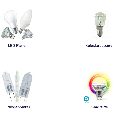
LED Pærer
Køleskabspærer
Halogenpærer
Smartlife