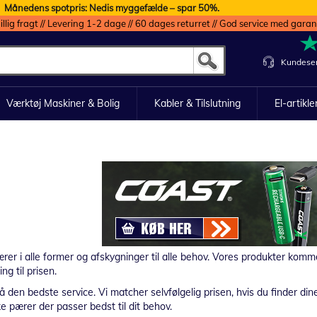
Månedens spotpris: Nedis myggefælde – spar 50%.
illig fragt // Levering 1-2 dage // 60 dages returret // God service med garan
Kundeser
Værktøj Maskiner & Bolig
Kabler & Tilslutning
El-artikle
ærer i alle former og afskygninger til alle behov. Vores produkter ko
g til prisen.
den bedste service. Vi matcher selvfølgelig prisen, hvis du finder din
ilke pærer der passer bedst til dit behov.