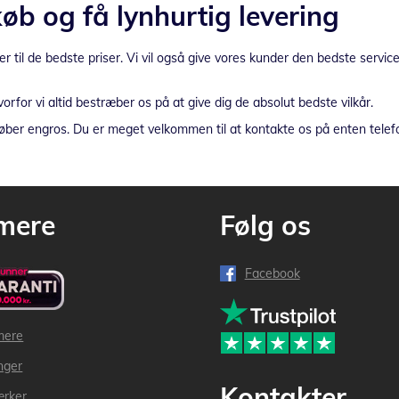
b og få lynhurtig levering
 til de bedste priser. Vi vil også give vores kunder den bedste service
orfor vi altid bestræber os på at give dig de absolut bedste vilkår.
ber engros. Du er meget velkommen til at kontakte os på enten telefon 
mere
Følg os
Facebook
mere
inger
Kontakter
ærker