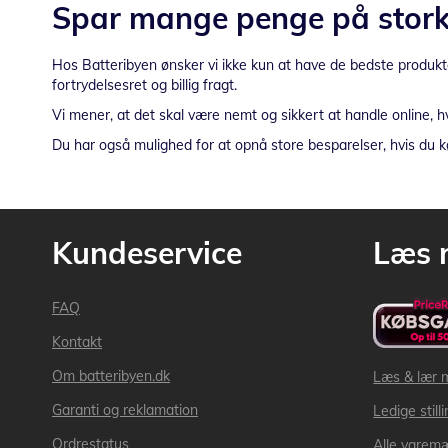
Spar mange penge på storkø
Hos Batteribyen ønsker vi ikke kun at have de bedste produkter
fortrydelsesret og billig fragt.
Vi mener, at det skal være nemt og sikkert at handle online, hv
Du har også mulighed for at opnå store besparelser, hvis du kø
Kundeservice
Læs 
FAQ
Kontakt
Om batteribyen.dk
Læs & lær 
Garanti og reklamation
Ledige still
Ordrestatus
Alle varem