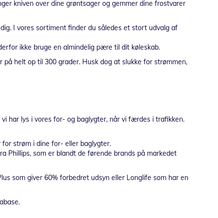
vinger kniven over dine grøntsager og gemmer dine frostvarer
e dig. I vores sortiment finder du således et stort udvalg af
erfor ikke bruge en almindelig pære til dit køleskab.
å helt op til 300 grader. Husk dog at slukke for strømmen,
i har lys i vores for- og baglygter, når vi færdes i trafikken.
or strøm i dine for- eller baglygter.
 fra Phillips, som er blandt de førende brands på markedet
Plus som giver 60% forbedret udsyn eller Longlife som har en
tabase.