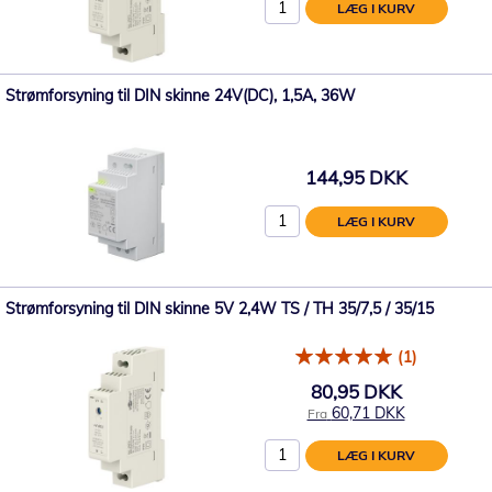
LÆG I KURV
Strømforsyning til DIN skinne 24V(DC), 1,5A, 36W
144,95 DKK
LÆG I KURV
Strømforsyning til DIN skinne 5V 2,4W TS / TH 35/7,5 / 35/15
(1)
80,95 DKK
60,71 DKK
Fra
LÆG I KURV