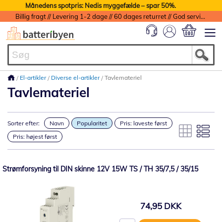
Månedens spotpris: Nedis myggefælde – spar 50%.
Billig fragt // Levering 1-2 dage // 60 dages returret // God service med garanti
Min indkøbs
El-artikler
Diverse el-artikler
Tavlemateriel
Tavlemateriel
Sorter efter:
Navn
Popularitet
Pris: laveste først
Pris: højest først
Strømforsyning til DIN skinne 12V 15W TS / TH 35/7,5 / 35/15
74,95 DKK