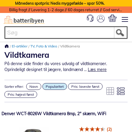
Månedens spotpris: Nedis myggefælde – spar 50%.
Billig fragt // Levering 1-2 dage // 60 dages returret // God service med garanti
Min indkøbs
El-artikler
TV, Foto & Video
Vildtkamera
Vildtkamera
På denne side finder du vores udvalg af vildtkameraer.
Oprindeligt designet til jægere, landmænd ...
Læs mere
Sorter efter:
Navn
Popularitet
Pris: laveste først
Pris: højest først
Denver WCT-8026W Vildtkamera 8mp, 2" skærm, WiFi
(2)