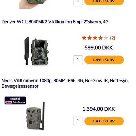
LÆG I KURV
Denver WCL-8040MK2 Vildtkamera 8mp, 2"skærm, 4G
(2)
599,00 DKK
LÆG I KURV
Nedis Vildtkamera: 1080p, 30MP, IP66, 4G, No-Glow IR, Nattesyn,
Bevægelsessensor
1.394,00 DKK
LÆG I KURV