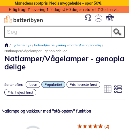
Månedens spotpris: Nedis myggefælde – spar 50%.
Billig fragt // Levering 1-2 dage // 60 dages returret // God service med garanti
Min indkøbs
Lygter & Lys
Indendørs belysning – batteri/genopladelig
Natlamper/Vågelamper - genopladelige
Natlamper/Vågelamper - genopla
delige
Sorter efter:
Navn
Popularitet
Pris: laveste først
Pris: højest først
Natlampe og vækkeur med "stå-op/sov" funktion
(2)