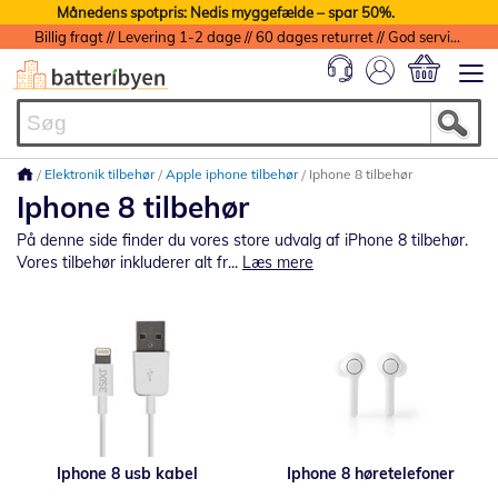
Månedens spotpris: Nedis myggefælde – spar 50%.
Billig fragt // Levering 1-2 dage // 60 dages returret // God service med garanti
Min indkøbs
Elektronik tilbehør
Apple iphone tilbehør
Iphone 8 tilbehør
Iphone 8 tilbehør
På denne side finder du vores store udvalg af iPhone 8 tilbehør.
Vores tilbehør inkluderer alt fr...
Læs mere
Iphone 8 usb kabel
Iphone 8 høretelefoner