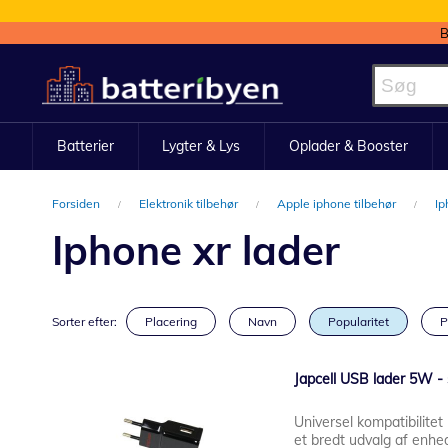
B
Skip
to
Content
Batterier
Lygter & Lys
Oplader & Booster
Forsiden
Elektronik tilbehør
Apple iphone tilbehør
Ip
Iphone xr lader
Sorter efter:
Placering
Navn
Popularitet
P
Japcell USB lader 5W - 
Universel kompatibilitet
et bredt udvalg af enhe