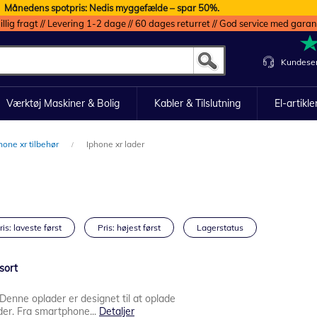
Månedens spotpris: Nedis myggefælde – spar 50%.
illig fragt // Levering 1-2 dage // 60 dages returret // God service med garan
Kundeser
Værktøj Maskiner & Bolig
Kabler & Tilslutning
El-artikle
hone xr tilbehør
Iphone xr lader
ris: laveste først
Pris: højest først
Lagerstatus
sort
 Denne oplader er designet til at oplade
der. Fra smartphone...
Detaljer