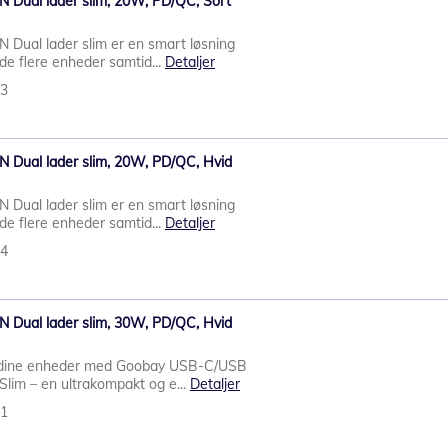
Dual lader slim, 20W, PD/QC, Sort
ual lader slim er en smart løsning
lade flere enheder samtid...
Detaljer
83
Dual lader slim, 20W, PD/QC, Hvid
ual lader slim er en smart løsning
lade flere enheder samtid...
Detaljer
84
Dual lader slim, 30W, PD/QC, Hvid
il dine enheder med Goobay USB-C/USB
lim – en ultrakompakt og e...
Detaljer
91