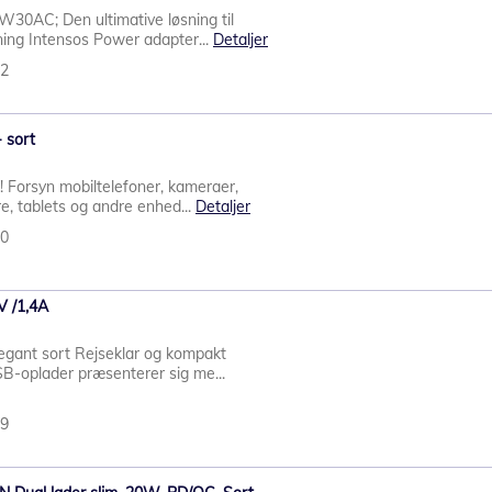
30AC; Den ultimative løsning til
dning Intensos Power adapter...
Detaljer
42
 sort
! Forsyn mobiltelefoner, kameraer,
e, tablets og andre enhed...
Detaljer
30
V /1,4A
legant sort Rejseklar og kompakt
B-oplader præsenterer sig me...
49