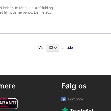
ader slim får du en kraftfuld og
t til moderne behov. Denne 20...
81
Vis
pr. side
mere
Følg os
Facebook