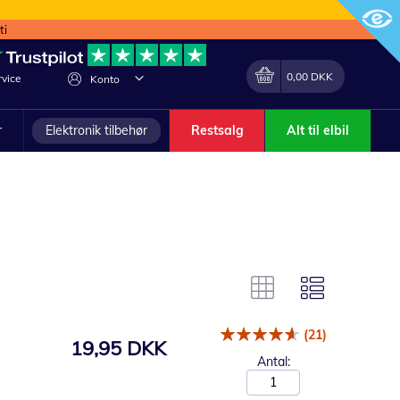
ti
Min indkøbskurv
Lave
0,00 DKK
vice
Konto
om
r
Elektronik tilbehør
Restsalg
Alt til elbil
(21)
19,95 DKK
Antal: