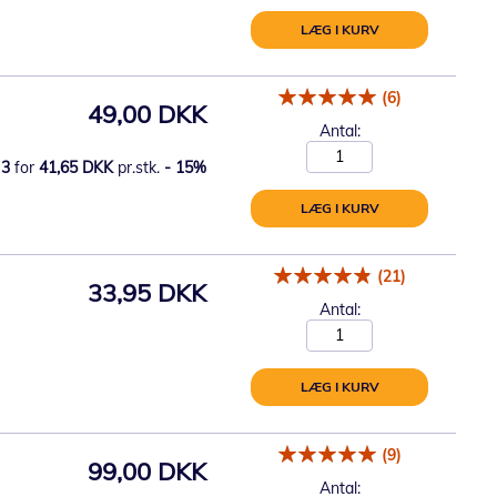
LÆG I KURV
(6)
49,00 DKK
Antal:
3
for
41,65 DKK
pr.stk.
-
15
%
LÆG I KURV
(21)
33,95 DKK
Antal:
LÆG I KURV
(9)
99,00 DKK
Antal: