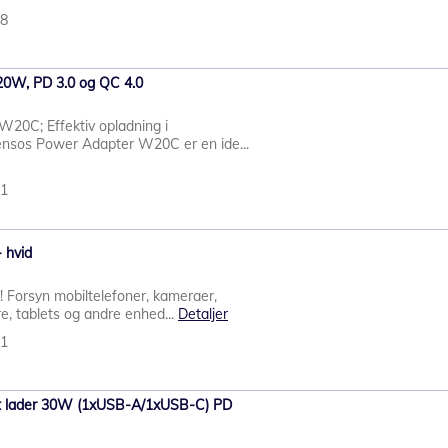
48
20W, PD 3.0 og QC 4.0
W20C; Effektiv opladning i
tensos Power Adapter W20C er en ide...
41
 hvid
! Forsyn mobiltelefoner, kameraer,
e, tablets og andre enhed...
Detaljer
31
t lader 30W (1xUSB-A/1xUSB-C) PD