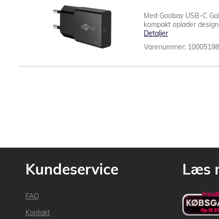
Med Goobay USB-C GaN l
kompakt oplader designe
Detaljer
Varenummer: 1000519
Kundeservice
Læs 
FAQ
Kontakt