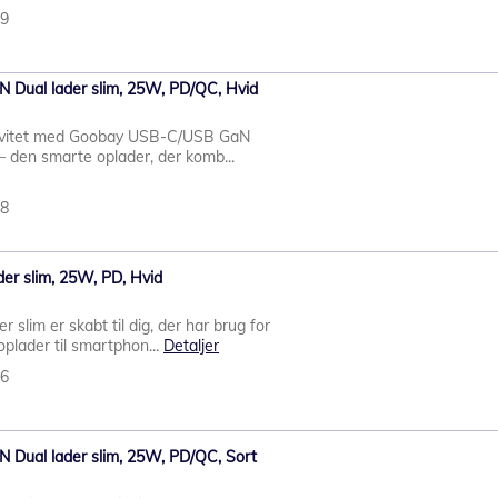
29
Dual lader slim, 25W, PD/QC, Hvid
tivitet med Goobay USB-C/USB GaN
– den smarte oplader, der komb...
88
r slim, 25W, PD, Hvid
lim er skabt til dig, der har brug for
plader til smartphon...
Detaljer
86
Dual lader slim, 25W, PD/QC, Sort