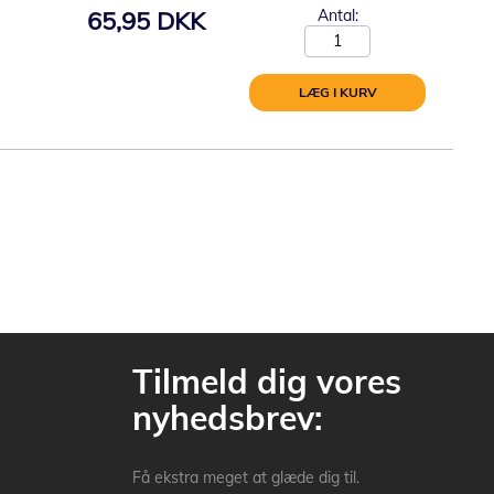
65,95 DKK
Antal:
LÆG I KURV
Tilmeld dig vores
nyhedsbrev:
Få ekstra meget at glæde dig til.