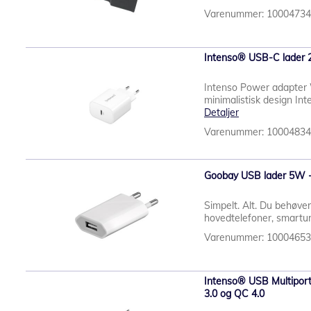
Varenummer: 1000473
Intenso® USB-C lader 
Intenso Power adapter 
minimalistisk design In
Detaljer
Varenummer: 1000483
Goobay USB lader 5W -
Simpelt. Alt. Du behøver
hovedtelefoner, smartur
Varenummer: 1000465
Intenso® USB Multipor
3.0 og QC 4.0