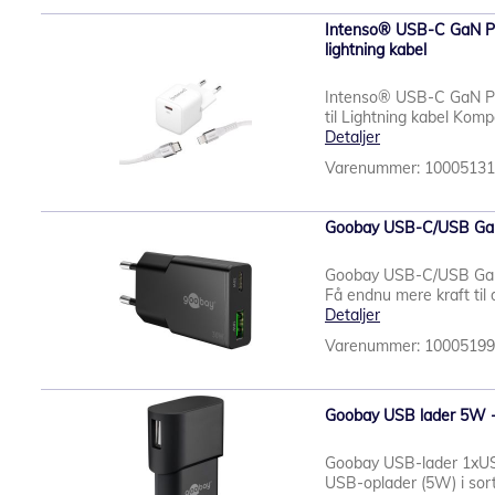
Intenso® USB-C GaN Po
lightning kabel
Intenso® USB-C GaN P
til Lightning kabel Komp
Detaljer
Varenummer: 1000513
Goobay USB-C/USB GaN 
Goobay USB-C/USB GaN 
Få endnu mere kraft til
Detaljer
Varenummer: 1000519
Goobay USB lader 5W - s
Goobay USB-lader 1xUSB 
USB-oplader (5W) i sort 