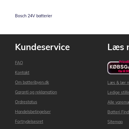
Bosch 24V batterier
Kundeservice
Læs 
FAQ
Kontakt
Om batteribyen.dk
Læs & lær 
Garanti og reklamation
Ledige still
Ordrestatus
Alle varem
Handelsbetingelser
Batteri Fin
Fortrydelsesret
Sitemap