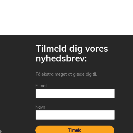
Tilmeld dig vores
nyhedsbrev:
Få ekstra meget at glæde dig til.
E-mail
Navn
Tilmeld
k