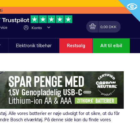
ti
Min indkøbskurv
Lave
0,00 DKK
vice
Konto
om
r
Elektronik tilbehør
Restsalg
Alt til elbil
ktøj.
Alle vores batterier er nøje udvalgt for at sikre, at du får
l andre Bosch elværktøj. På denne side kan du finde vores