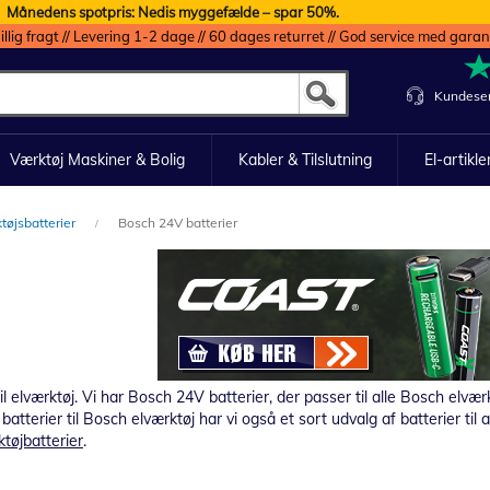
Månedens spotpris: Nedis myggefælde – spar 50%.
illig fragt // Levering 1-2 dage // 60 dages returret // God service med garan
Kundeser
Værktøj Maskiner & Bolig
Kabler & Tilslutning
El-artikle
øjsbatterier
Bosch 24V batterier
l elværktøj.
Vi har Bosch 24V batterier, der passer til alle Bosch elvær
atterier til Bosch elværktøj har vi også et sort udvalg af batterier ti
tøjbatterier
.