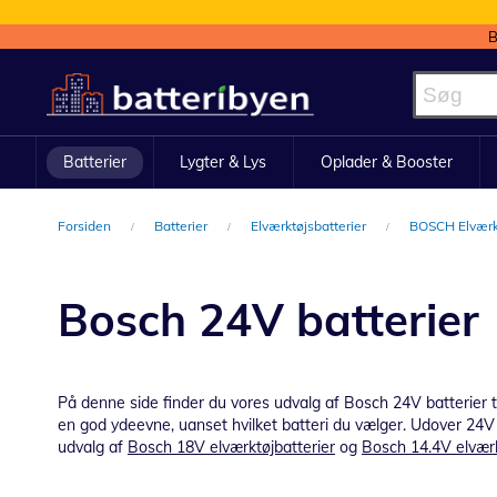
B
Skip
to
Content
Batterier
Lygter & Lys
Oplader & Booster
Forsiden
Batterier
Elværktøjsbatterier
BOSCH Elværkt
Bosch 24V batterier
På denne side finder du vores udvalg af Bosch 24V batterier ti
en god ydeevne, uanset hvilket batteri du vælger. Udover 24V b
udvalg af
Bosch 18V elværktøjbatterier
og
Bosch 14.4V elværk