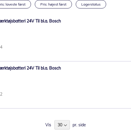
ris: laveste først
Pris: højest først
Lagerstatus
ktøjsbatteri 24V Til bl.a. Bosch
84
ktøjsbatteri 24V Til bl.a. Bosch
22
Vis
pr. side