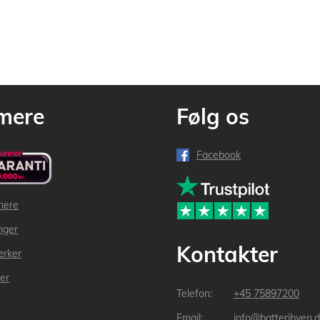
mere
Følg os
Facebook
mere
inger
Kontakter
ærker
der
+45 75897200
info@batteribyen.d