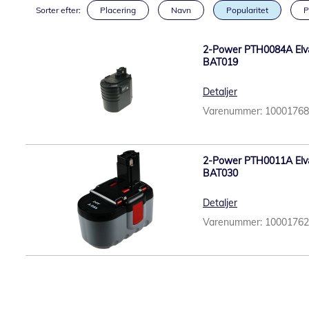
Sorter efter:
Placering
Navn
Popularitet
P
2-Power PTH0084A Elvær
BAT019
Detaljer
Varenummer: 1000176
2-Power PTH0011A Elvær
BAT030
Detaljer
Varenummer: 1000176