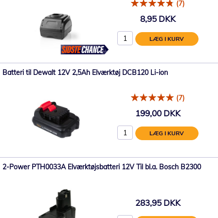
(7)
8,95 DKK
LÆG I KURV
Batteri til Dewalt 12V 2,5Ah Elværktøj DCB120 Li-ion
(7)
199,00 DKK
LÆG I KURV
2-Power PTH0033A Elværktøjsbatteri 12V Til bl.a. Bosch B2300
283,95 DKK