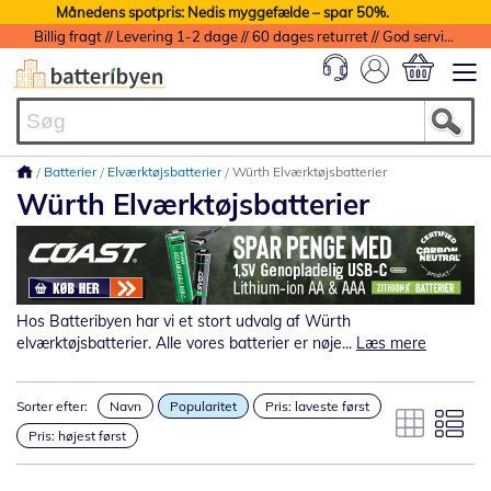
Månedens spotpris: Nedis myggefælde – spar 50%.
Billig fragt // Levering 1-2 dage // 60 dages returret // God service med garanti
Min indkøbs
Batterier
Elværktøjsbatterier
Würth Elværktøjsbatterier
Würth Elværktøjsbatterier
Hos Batteribyen har vi et stort udvalg af Würth
elværktøjsbatterier. Alle vores batterier er nøje...
Læs mere
Sorter efter:
Navn
Popularitet
Pris: laveste først
Pris: højest først