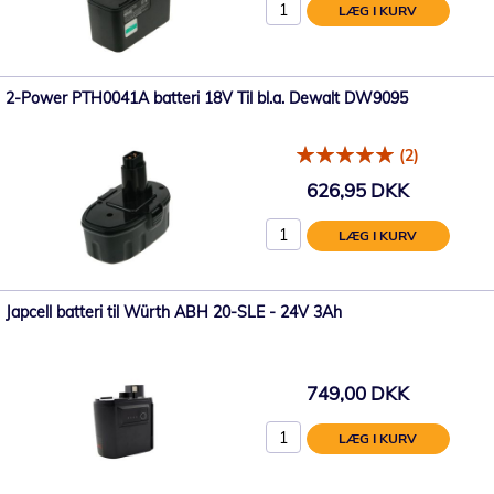
LÆG I KURV
2-Power PTH0041A batteri 18V Til bl.a. Dewalt DW9095
(2)
626,95 DKK
LÆG I KURV
Japcell batteri til Würth ABH 20-SLE - 24V 3Ah
749,00 DKK
LÆG I KURV