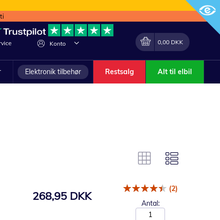
ti
Min indkøbskurv
Lave
0,00 DKK
vice
Konto
om
r
Elektronik tilbehør
Restsalg
Alt til elbil
(2)
268,95 DKK
Antal: