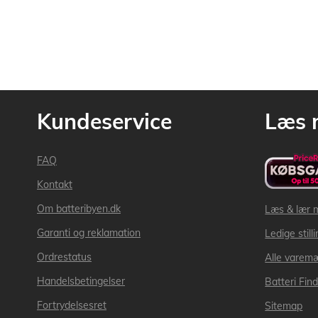
Kundeservice
Læs 
FAQ
Kontakt
Om batteribyen.dk
Læs & lær 
Garanti og reklamation
Ledige still
Ordrestatus
Alle varem
Handelsbetingelser
Batteri Fin
Fortrydelsesret
Sitemap