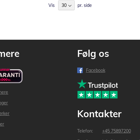
Vis
pr. side
mere
Følg os
Facebook
mere
inger
Kontakter
ærker
der
+45 75897200