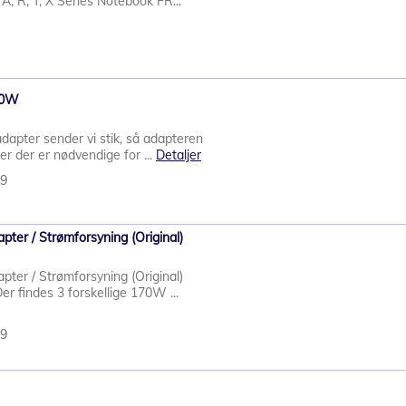
 R, T, X Series Notebook FR...
90W
apter sender vi stik, så adapteren
er der er nødvendige for ...
Detaljer
09
ter / Strømforsyning (Original)
ter / Strømforsyning (Original)
er findes 3 forskellige 170W ...
49