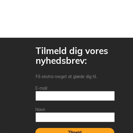
Tilmeld dig vores
nyhedsbrev:
Få ekstra meget at glæde dig til.
E-mail
Navn
Tilmeld