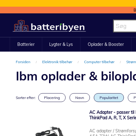
B
Skip
to
Content
Batterier
Lygter & Lys
Oplader & Booster
Forsiden
Elektronik tilbehør
Computer tilbehør
Strøm
Ibm oplader & bilopl
Sorter efter:
Placering
Navn
Popularitet
P
AC Adapter - passer t
ThinkPad A, R, T, X Se
AC adapter / Strømfors