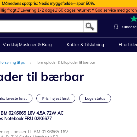
Månedens spotpris: Nedis myggefælde – spar 50%.
illig fragt // Levering 1-2 dage // 60 dages returret // God service med garan
Kundeser
Værktøj Maskiner & Bolig
Kabler & Tilslutning
El-artikle
forsyning til pc
Ibm oplader & biloplader til bærbar
ader til bærbar
ris: laveste først
Pris: højest først
Lagerstatus
il IBM 02K6665 16V 4.5A 72W AC
ries Notebook FRU 02K6677
yning - passer til IBM 02K6665 16V