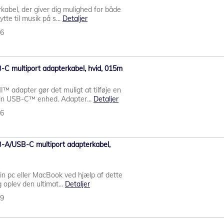
rkabel, der giver dig mulighed for både
tte til musik på s...
Detaljer
36
-C multiport adapterkabel, hvid, 015m
 adapter gør det muligt at tilføje en
din USB-C™ enhed. Adapter...
Detaljer
56
-A/USB-C multiport adapterkabel,
 din pc eller MacBook ved hjælp af dette
 oplev den ultimat...
Detaljer
69