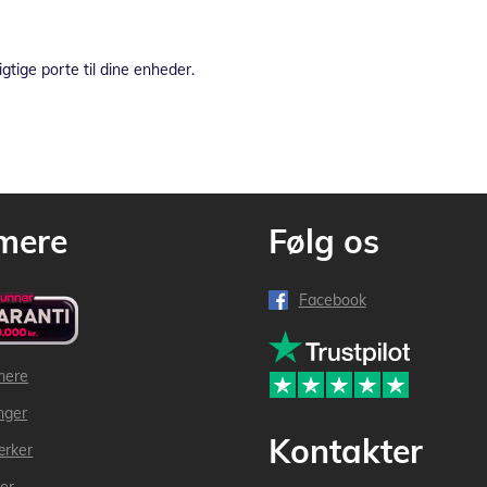
gtige porte til dine enheder.
mere
Følg os
Facebook
mere
inger
Kontakter
ærker
der