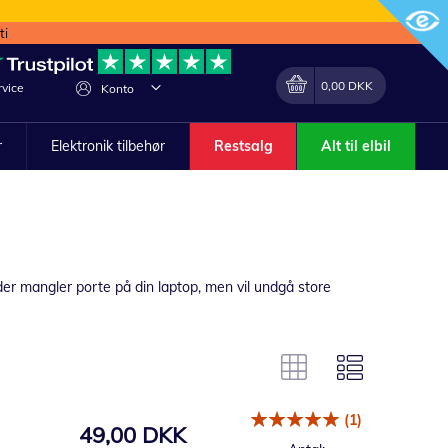
ti
Min indkøbskurv
Lave
0,00 DKK
vice
Konto
om
r
Elektronik tilbehør
Restsalg
Alt til elbil
der mangler porte på din laptop, men vil undgå store
(1)
49,00 DKK