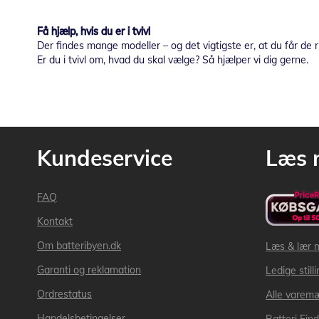
Få hjælp, hvis du er i tvivl
Der findes mange modeller – og det vigtigste er, at du får de ri
Er du i tvivl om, hvad du skal vælge? Så hjælper vi dig gerne.
Kundeservice
Læs 
FAQ
Kontakt
Om batteribyen.dk
Læs & lær 
Garanti og reklamation
Ledige still
Ordrestatus
Alle varem
Handelsbetingelser
Batteri Fin