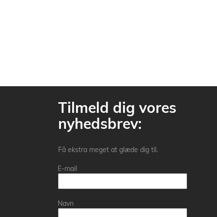
Tilmeld dig vores
nyhedsbrev:
Få ekstra meget at glæde dig til.
E-mail
Navn