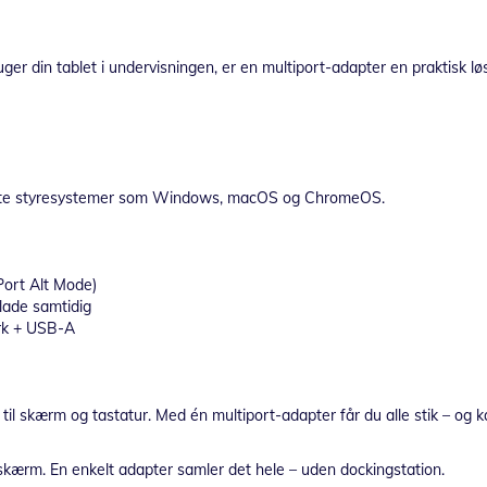
er din tablet i undervisningen, er en multiport-adapter en praktisk lø
leste styresystemer som Windows, macOS og ChromeOS.
Port Alt Mode)
lade samtidig
ærk + USB-A
skærm og tastatur. Med én multiport-adapter får du alle stik – og ka
skærm. En enkelt adapter samler det hele – uden dockingstation.