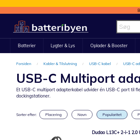
B
Skip
to
Content
Batterier
Lygter & Lys
Oplader & Booster
Forsiden
Kabler & Tilslutning
USB-C kabel
USB-C ad
USB-C Multiport ada
Et USB-C multiport adapterkabel udvider én USB-C port til fle
dockingstationer.
Sorter efter:
Placering
Navn
Popularitet
P
Dudao L13C+ 2-i-1 2.0