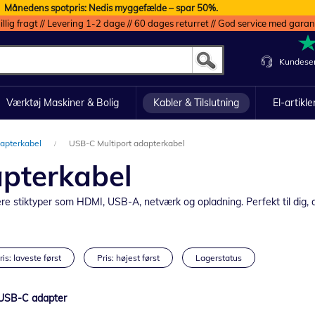
Månedens spotpris: Nedis myggefælde – spar 50%.
illig fragt // Levering 1-2 dage // 60 dages returret // God service med garan
Kundeser
Værktøj Maskiner & Bolig
Kabler & Tilslutning
El-artikle
apterkabel
USB-C Multiport adapterkabel
pterkabel
re stiktyper som HDMI, USB-A, netværk og opladning. Perfekt til dig, 
ris: laveste først
Pris: højest først
Lagerstatus
 USB-C adapter