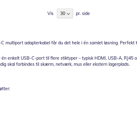
Vis
pr. side
iport adapterkabel får du det hele i én samlet løsning. Perfekt til di
der én enkelt USB-C-port til flere stiktyper – typisk HDMI, USB-A, RJ
dig skal forbindes til skærm, netværk, mus eller ekstern lagerplads.
tter: