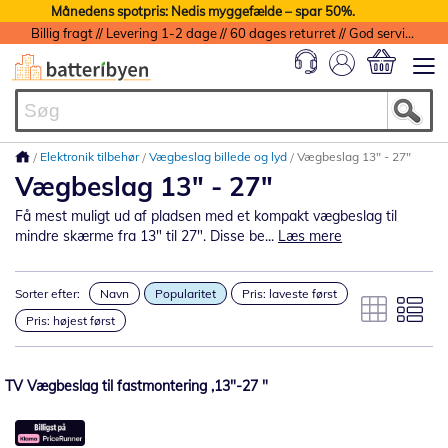
Månedens spotpris: Nedis myggefælde – spar 50%.
Billig fragt // Levering 1-2 dage // 60 dages returret // God service med garanti
Min indkøbs
Elektronik tilbehør
Vægbeslag billede og lyd
Vægbeslag 13" - 27"
Vægbeslag 13" - 27"
Få mest muligt ud af pladsen med et kompakt vægbeslag til
mindre skærme fra 13" til 27". Disse be...
Læs mere
Sorter efter:
Navn
Popularitet
Pris: laveste først
Pris: højest først
TV Vægbeslag til fastmontering ,13"-27 "