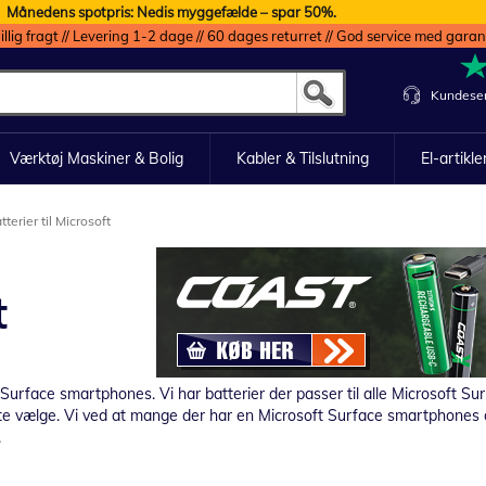
Månedens spotpris: Nedis myggefælde – spar 50%.
illig fragt // Levering 1-2 dage // 60 dages returret // God service med garan
Kundeser
Værktøj Maskiner & Bolig
Kabler & Tilslutning
El-artikle
tterier til Microsoft
t
ft Surface smartphones.
Vi har batterier der passer til alle Microsoft 
te vælge. Vi ved at mange der har en Microsoft Surface smartphones og
.