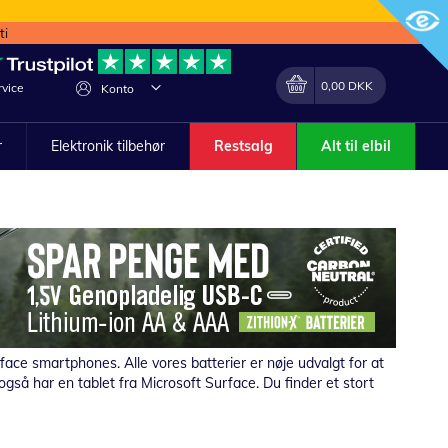
ti
Min indkøbskurv
Lave
0,00 DKK
vice
Konto
om
r
Elektronik tilbehør
Restsalg
Alt til elbil
Surface smartphones.
Alle vores batterier er nøje udvalgt for at
så har en tablet fra Microsoft Surface. Du finder et stort