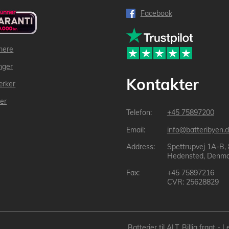
Facebook
mere
inger
Kontakter
ærker
der
+45 75897200
info@batteribyen.d
Spettrupvej 1A-B,
Hedensted, Denma
+45 75897216
CVR: 25628829
Batterier til ALT, Billig fragt 