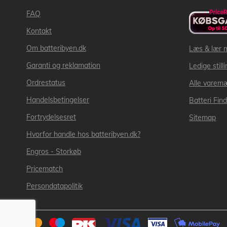
FAQ
Kontakt
Om batteribyen.dk
Læs & lær 
Garanti og reklamation
Ledige still
Ordrestatus
Alle varem
Handelsbetingelser
Batteri Fin
Fortrydelsesret
Sitemap
Hvorfor handle hos batteribyen.dk?
Engros - Storkøb
Pricematch
Persondatapolitik