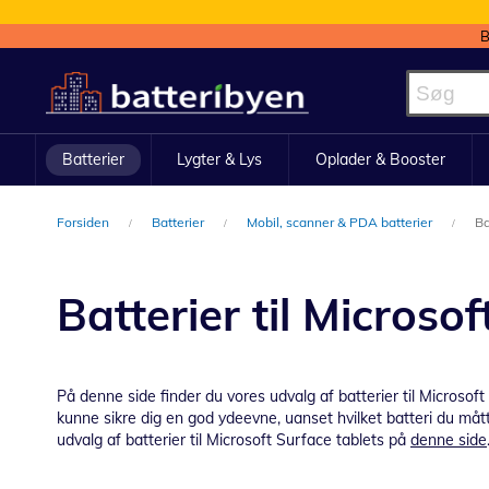
B
Skip
to
Content
Batterier
Lygter & Lys
Oplader & Booster
Forsiden
Batterier
Mobil, scanner & PDA batterier
Ba
Batterier til Microsof
På denne side finder du vores udvalg af batterier til Microso
kunne sikre dig en god ydeevne, uanset hvilket batteri du måt
udvalg af batterier til Microsoft Surface tablets på
denne side