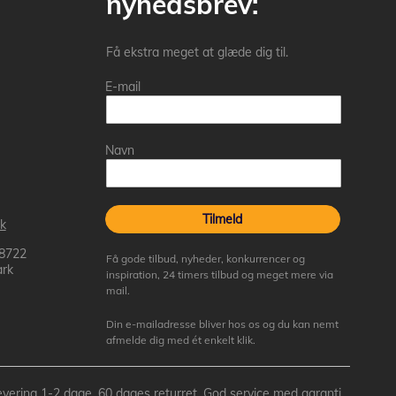
nyhedsbrev:
Få ekstra meget at glæde dig til.
E-mail
Navn
Tilmeld
k
 8722
Få gode tilbud, nyheder, konkurrencer og
rk
inspiration, 24 timers tilbud og meget mere via
mail.
Din e-mailadresse bliver hos os og du kan nemt
afmelde dig med ét enkelt klik.
- Levering 1-2 dage, 60 dages returret, God service med garanti