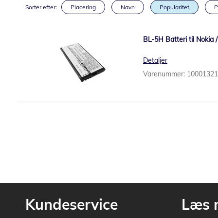
Sorter efter:
Placering
Navn
Popularitet
P
BL-5H Batteri til Nokia 
Detaljer
Varenummer: 1000132
Kundeservice
Læs 