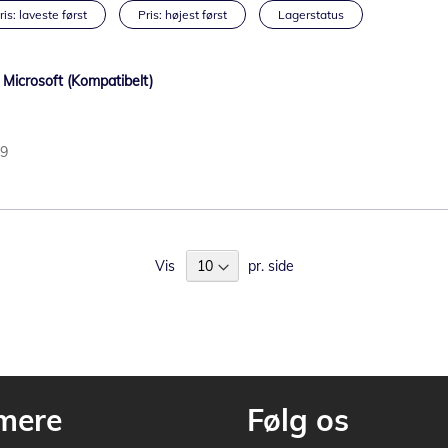
ris: laveste først
Pris: højest først
Lagerstatus
/ Microsoft (Kompatibelt)
19
Vis
pr. side
mere
Følg os